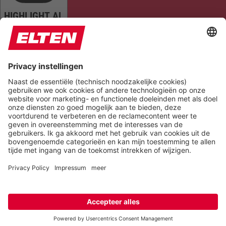
HIGHLIGHT AL
READ PAGE
MUTE SOUNDS
STOP ANIMATIONS
Reset Settings
Version 6.6.1