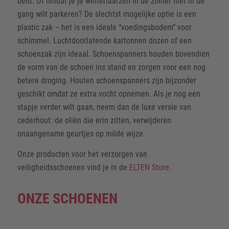
bent. Of omdat je je winterlaarzen in de zomer niet in de
gang wilt parkeren? De slechtst mogelijke optie is een
plastic zak – het is een ideale “voedingsbodem” voor
schimmel. Luchtdoorlatende kartonnen dozen of een
schoenzak zijn ideaal. Schoenspanners houden bovendien
de vorm van de schoen ins stand en zorgen voor een nog
betere droging. Houten schoenspanners zijn bijzonder
geschikt omdat ze extra vocht opnemen. Als je nog een
stapje verder wilt gaan, neem dan de luxe versie van
cederhout: de oliën die erin zitten, verwijderen
onaangename geurtjes op milde wijze.
Onze producten voor het verzorgen van
veiligheidsschoenen vind je in de
ELTEN Store
.
ONZE SCHOENEN