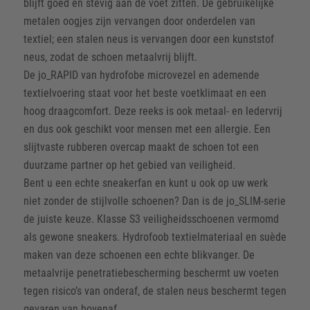
blijft goed en stevig aan de voet zitten. De gebruikelijke
metalen oogjes zijn vervangen door onderdelen van
textiel; een stalen neus is vervangen door een kunststof
neus, zodat de schoen metaalvrij blijft.
De jo_RAPID van hydrofobe microvezel en ademende
textielvoering staat voor het beste voetklimaat en een
hoog draagcomfort. Deze reeks is ook metaal- en ledervrij
en dus ook geschikt voor mensen met een allergie. Een
slijtvaste rubberen overcap maakt de schoen tot een
duurzame partner op het gebied van veiligheid.
Bent u een echte sneakerfan en kunt u ook op uw werk
niet zonder de stijlvolle schoenen? Dan is de jo_SLIM-serie
de juiste keuze. Klasse S3 veiligheidsschoenen vermomd
als gewone sneakers. Hydrofoob textielmateriaal en suède
maken van deze schoenen een echte blikvanger. De
metaalvrije penetratiebescherming beschermt uw voeten
tegen risico’s van onderaf, de stalen neus beschermt tegen
gevaren van bovenaf.