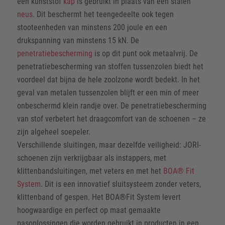
een kunststof
kap
is gebruikt in plaats van een stalen
neus
. Dit beschermt het teengedeelte ook tegen
stooteenheden van minstens 200 joule en een
drukspanning van minstens 15 kN. De
penetratiebescherming
is op dit punt ook metaalvrij. De
penetratiebescherming van stoffen tussenzolen biedt het
voordeel dat bijna de hele zoolzone wordt bedekt. In het
geval van metalen tussenzolen blijft er een min of meer
onbeschermd klein randje over. De penetratiebescherming
van stof verbetert het draagcomfort van de schoenen – ze
zijn algeheel soepeler.
Verschillende sluitingen, maar dezelfde veiligheid: JORI-
schoenen zijn verkrijgbaar als instappers, met
klittenbandsluitingen, met veters en met het
BOA® Fit
System
. Dit is een innovatief sluitsysteem zonder veters,
klittenband of gespen. Het BOA®Fit System levert
hoogwaardige en perfect op maat gemaakte
pasoplossingen die worden gebruikt in producten in een