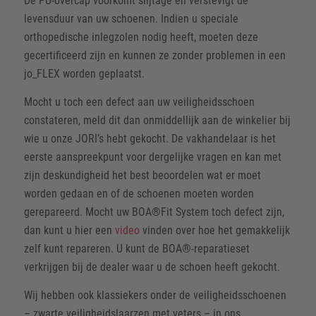
De PU-overcap voorkomt slijtage en verstevigt de
levensduur van uw schoenen. Indien u speciale
orthopedische inlegzolen nodig heeft, moeten deze
gecertificeerd zijn en kunnen ze zonder problemen in een
jo_FLEX worden geplaatst.
Mocht u toch een defect aan uw veiligheidsschoen
constateren, meld dit dan onmiddellijk aan de winkelier bij
wie u onze JORI’s hebt gekocht. De vakhandelaar is het
eerste aanspreekpunt voor dergelijke vragen en kan met
zijn deskundigheid het best beoordelen wat er moet
worden gedaan en of de schoenen moeten worden
gerepareerd. Mocht uw BOA®Fit System toch defect zijn,
dan kunt u hier een
video
vinden over hoe het gemakkelijk
zelf kunt repareren. U kunt de BOA®-reparatieset
verkrijgen bij de dealer waar u de schoen heeft gekocht.
Wij hebben ook klassiekers onder de veiligheidsschoenen
– zwarte veiligheidslaarzen met veters – in ons