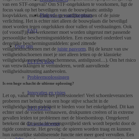
van een STF-ongeval? Om STF-ongelukken te voorkomen, ligt de
focus vaak op het beveiligen van de bouwplaats: antislip
Plafond- en wandmonteurs
loopvlakken, markering van gevaarlijke plaatsen of de juiste
verlichting. Het is echter niet alleen de bouwplaats die beveiligd
moet worden tegen ongelukken door vallen of verdraaiingen. Ook
FAQ
(of vooral) jij als werknemer moet worden uitgerust met passende
persoonlijke beschermingsmiddelen. Een essentieel onderdeel van
dergelijke beschermingsmiddelen: goed zittende
Over ons
veiligheidsschoenen met de
juiste pasvorm
. Bij de keuze van uw
veiligheidsschoenen moet je niet alleen letten op de klassieke
veiligheidskenmerken (beschermneus, antislipzool…). Om het risico
ELTEN Blog
van verzwikkingen te verminderen, wordt aanvullende
veiligheidsuitrusting aanbevolen.
Probleemoplossingen
Is een hoge schacht de ultieme oplossing?
Innovaties en visies
Let op, vanaf nu wordt het professioneler! Veel schoenleveranciers
proberen met behulp van een hoge stijve schacht in de
veiligheidsschoen stabiliteit te bieden voor het enkelgebied. Dit kan
BEURZEN
echter snel de voeten vernauwen, drukpunten creëren of in extreme
gevallen leiden tot problemen met de bloedsomloop. Omgekeerd
betekent dit dat jouw bewegingsvrijheid sterk wordt beperkt door de
Downloadcenter
rigide constructie. Het gevolg: de spieren worden traag en kunnen
hun natuurlijke stabiliserende functie niet meer goed vervullen. Een