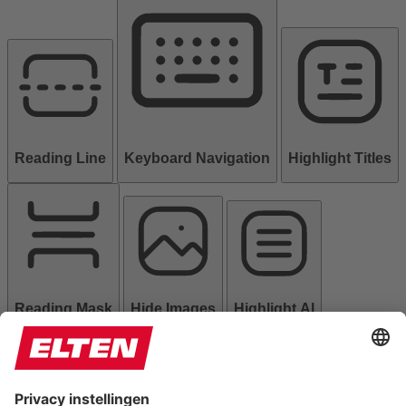
Reading Line
Keyboard Navigation
Highlight Titles
Reading Mask
Hide Images
Highlight Al