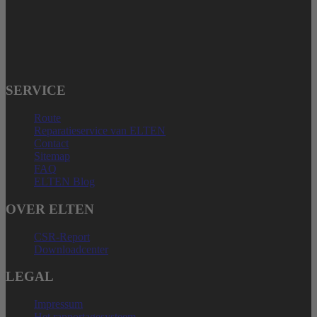
Telefon: + 49 (0) 2825-80366
service@elten.com
SERVICE
Route
Reparatieservice van ELTEN
Contact
Sitemap
FAQ
ELTEN Blog
OVER ELTEN
CSR-Report
Downloadcenter
LEGAL
Impressum
Het rapportagesysteem