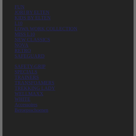
FUN
JORI BY ELTEN
KIDS BY ELTEN
L10
LOWA WORK COLLECTION
MISS L10
NEW CLASSICS
NOVA
RETRO
SAFEGUARD
SAFETY-GRIP
SPECIALS
TRAINERS
TRANSFOAMERS
TREKKING LADY
WELLMAXX
WHITE
Accessoires
Beroepsschoenen
ELTEN GMBH
Ostwall 7-13
D – 47589 Uedem