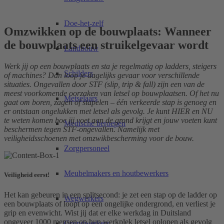
Doe-het-zelf
Omzwikken op de bouwplaats: Wanneer
de bouwplaats een struikelgevaar wordt
Landbouw
Werk jij op een bouwplaats en sta je regelmatig op ladders, steigers
Schilders
of machines? Dan loop je dagelijks gevaar voor verschillende
situaties. Ongevallen door STF (slip, trip & fall) zijn een van de
meest voorkomende oorzaken van letsel op bouwplaatsen. Of het nu
Metselaars
gaat om boren, zagen of stapelen – één verkeerde stap is genoeg en
er ontstaan ongelukken met letsel als gevolg. Je kunt HIER en NU
te weten komen hoe jij voet aan de grond krijgt en jouw voeten kunt
Medische beroepen
beschermen tegen STF-ongevallen. Namelijk met
veiligheidsschoenen met omzwikbescherming voor de bouw.
Zorgpersoneel
Meubelmakers en houtbewerkers
Veiligheid eerst!
Het kan gebeuren in een splitsecond: je zet een stap op de ladder op
Wegwerkers
een bouwplaats of loopt op een ongelijke ondergrond, en verliest je
grip en evenwicht. Wist jij dat er elke werkdag in Duitsland
ongeveer 1000 mensen op hun werkplek letsel oplopen als gevolg
Grondwerkers