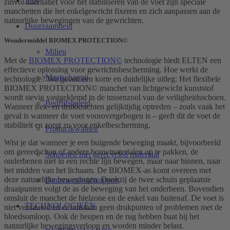
Jobs
zinvol alternatief voor het stabiliseren van de voet zijn speciale
manchetten die het enkelgewricht fixeren en zich aanpassen aan de
natuurlijke bewegingen van de gewrichten.
Duurzaamheid
Wondermiddel BIOMEX PROTECTION©
Milieu
Met de
BIOMEX PROTECTION©
technologie biedt ELTEN een
effectieve oplossing voor gewrichtsbescherming. Hoe werkt de
Maatschappij
technologie? We geven een korte en duidelijke uitleg: Het flexibele
BIOMEX PROTECTION© manchet van lichtgewicht kunststof
wordt stevig vastgeklemd in de tussenzool van de veiligheidsschoen.
Bedrijfsbeleid
Wanneer trek- en drukkrachten gelijktijdig optreden – zoals vaak het
geval is wanneer de voet voorovergebogen is – geeft dit de voet de
stabiliteit en zorgt zo voor enkelbescherming.
Productkwaliteit
Wist je dat wanneer je een buigende beweging maakt, bijvoorbeeld
om gereedschap of andere bouwmaterialen op te pakken, de
Schoenen met gerecycled materiaal
onderbenen niet in een rechte lijn bewegen, maar naar binnen, naar
het midden van het lichaam. De BIOMEX-as komt overeen met
deze natuurlijke bewegingen. Dankzij de twee schuin geplaatste
Duurzaamheidsrapport
draaipunten volgt de as de beweging van het onderbeen. Bovendien
omsluit de manchet de hielzone en de enkel van buitenaf. De voet is
TECHNOLOGIEËN
niet vernauwd en er ontstaan geen drukpunten of problemen met de
bloedsomloop. Ook de heupen en de rug hebben baat bij het
natuurlijke bewegingsverloop en worden minder belast.