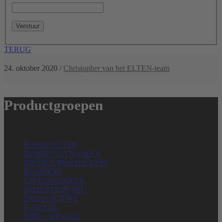
TERUG
24. oktober 2020
/
Christopher van het ELTEN-team
Productgroepen
BAREFOOTER
BIOMEX DYNAMICS
BIOMEX PROTECTION
BUSINESS
CROSSWORKER
DIMENSION PRO
ERGO-ACTIVE
E-TRACK
FIRE + RESCUE