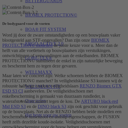
BETTERGUARDS
BIOMEX PROTECTION©
De bodyguard voor de voeten
BOA® FIT SYSTEM
Word jij door de zware omstandigheden op een bouwplaats vaker
blootgesteld aan STF-ongevallen? Dan zijn onze
BIOMEX
ERGO-ACTIVE 2.0
PROTECTION© modellen
de juiste keuze voor u. Meer dan de
helft van alle voetletsels op bouwplaatsen zijn verstuikingen,
ontwrichtingen of verwondingen aan de enkelbanden. BIOMEX
GORE-TEX®
PROTECTION© stabiliseert de enkel in zijn natuurlijke beweging
en beschermt hem zo tegen deze gevaren.
WELLMAXX
Maar laten we concreet zijn: Welke schoenen hebben de BIOMEX
PROTECTION© manchet? In veiligheidsklasse S3 kunnen wij de
robuuste halfhoge outdoor veiligheidslaars
RENZO Biomex GTX
WELLMAXX FIT
ESD S3 CI
aanbevelen. De veiligheidsschoen met
enkelbescherming is gemaakt van duurzaam rundleder, is
Onze zolen
waterafstotend en isoleert tegen de kou. De
ARTURO black-red
Mid ESD S3
en de
DINO black S3
zijn ook geschikt voor gebruik
op de bouwplaats. Net als de RENZO hebben beide modellen een
Het beste voor uw voeten
beschermende tussenzool en antislip eigenschappen, de FUSION
heeft zelfs dezelfde koude-isolatie. Veiligheidsschoenen met
omzwikbescherming voor de bouw helpen om verstuikingen,