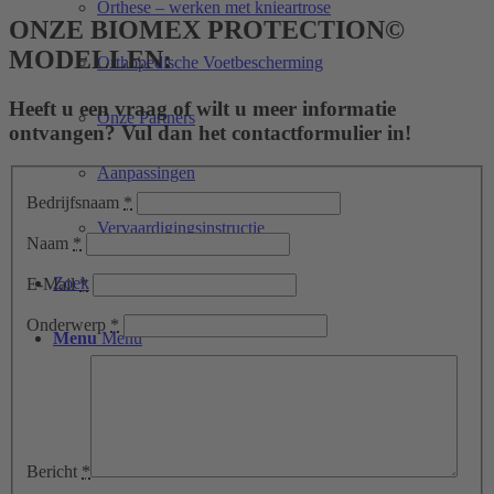
Orthese – werken met knieartrose
ONZE BIOMEX PROTECTION©
MODELLEN:
Orthopedische Voetbescherming
Heeft u een vraag of wilt u meer informatie
Onze Partners
ontvangen? Vul dan het contactformulier in!
Aanpassingen
Bedrijfsnaam
*
Vervaardigingsinstructie
Naam
*
Zoek
E-Mail
*
Onderwerp
*
Menu
Menu
Bericht
*