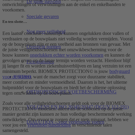
De juiste pasvorm
ontwrichtingen of verwondingen aan de enkel en enkelbanden te
voorkomen.
Speciale gevaren
En ten slotte…
Nog meer veiligheid
Een laatste conclusie: natuurlijk kunnen ongelukken door vallen of
verdraaien op de bouwplaats niet volledig worden vermijden. Vooral
op de bouwplaats zijn er een veelheid aan bronnen van gevaar. Met
Overzicht normen
de juiste veiligheidsschoenen met omzwikbescherming voor de
bouw kunnen
ongelukken echter worden voorkomen
en kunnen de
gevolgen ervan op de lange termijn worden verzacht. Hierdoor blijf
Pictogrammen
jij langer fit en worden ziekenhuisverblijven en lang verzuim tot een
minimum beperkt. BIOMEX PROTECTION© is jouw
bodyguard
voor de voeten
, want de manchet zorgt voor duurzame stabiliteit,
ORTHO
meer comfort en minder vermoeidheid. Daarom is het, het ultieme
hulpmiddel voor de bouwplaats en biedt het de ultieme oplossing
ORTHOPEDISCHE VOETBESCHERMING
tegen omzwikken op de bouwplaats.
Zoals voor alle veiligheidsschoenen geldt ook voor de BIOMEX
VOLGENS EN ISO 20345/20347 (DGUV 112-191)
PROTECTION© modellen: alleen als de schoenen op de juiste
manier gestrikt zijn kunnen ze hun volledige beschermende werking
ontwikkelen. Om ervoor te zorgen dat er niets misgaat, hebben we
DIALUTION – voor veeleisende voeten
voor jou een
vetersnoer-handleiding
in verschillende talen
samengesteld.