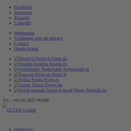
Facebook
Instagram
Youtube
LinkedIn
Impressum
Verklaring over de privacy
Contact
Dealer Portal
Deutsch
Duits
de
English
Engels
en
Nederlands
Nederlands
nl
Français
Frans
fr
Polski
Pools
pl
Dansk
Deens
da
Norsk bokmål
Noors Bokmål
no
Tel.: +49 (0) 2825 80366
Producten