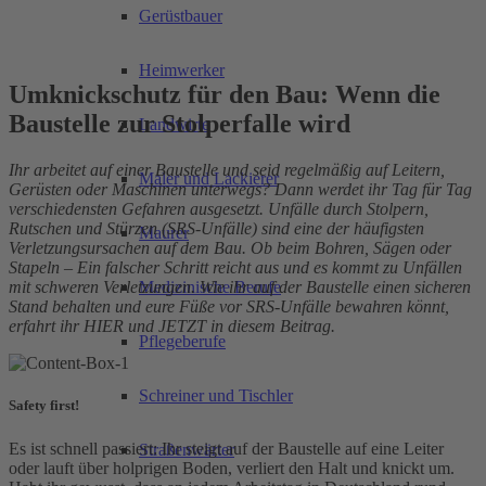
Gerüstbauer
Heimwerker
Umknickschutz für den Bau: Wenn die
Baustelle zur Stolperfalle wird
Landwirte
Ihr arbeitet auf einer Baustelle und seid regelmäßig auf Leitern,
Maler und Lackierer
Gerüsten oder Maschinen unterwegs? Dann werdet ihr Tag für Tag
verschiedensten Gefahren ausgesetzt. Unfälle durch Stolpern,
Rutschen und Stürzen (SRS-Unfälle) sind eine der häufigsten
Maurer
Verletzungsursachen auf dem Bau. Ob beim Bohren, Sägen oder
Stapeln – Ein falscher Schritt reicht aus und es kommt zu Unfällen
Medizinische Berufe
mit schweren Verletzungen. Wie ihr auf der Baustelle einen sicheren
Stand behalten und eure Füße vor SRS-Unfälle bewahren könnt,
erfahrt ihr HIER und JETZT in diesem Beitrag.
Pflegeberufe
Schreiner und Tischler
Safety first!
Es ist schnell passiert: Ihr steigt auf der Baustelle auf eine Leiter
Straßenwärter
oder lauft über holprigen Boden, verliert den Halt und knickt um.