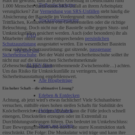
Habt ihr gewusst, dass an jedem Arbeitstag in Deutschland rund
Tiefbaufacharbeiter
1.000 Menschen durch einen SRS-Unfall an ihrem Arbeitsplatz
verunglücken? Zur
Vermeidung von SRS-Unfällen
steht häufig die
Absicherung der Baustelle im Vordergrund: rutschhemmende
Trockenbaumonteure
Trittflächen, Kennzeichnen von Gefahrenstellen oder die richtige
Beleuchtung. Doch nicht nur die Baustelle sollte gegen Sturz- und
Umknickunfällen gesichert werden. Auch (oder besonders) ihr als
FAQ
Mitarbeiter müsst mit einer entsprechenden
persönlichen
Schutzausrüstung
ausgestattet werden. Ein wesentlicher Baustein
einer solchen Schutzausrüstung: gut sitzende,
passgenaue
Wir über uns
Sicherheitsschuhe
. Bei der Wahl eurer Sicherheitsschuhe solltet ihr
nicht nur auf die klassischen Sicherheitsmerkmale
ELTEN Blog
(Zehenschutzkappe, durchtritthemmende Zwischensohle…) achten.
Um das Risiko für Umknickunfälle zu verringern, ist weitere
Sicherheitsausstattung empfehlenswert.
Alle Blogbeiträge
Ein hoher Schaft – die ultimative Lösung?
Erleben & Entdecken
Achtung, ab jetzt wird’s etwas fachlicher! Viele Schuhanbieter
versuchen, mithilfe eines hohen steifen Schafts für Stabilität des
Helden der Arbeit
Knöchelbereichs zu sorgen. Dieser kann die Füße jedoch schnell
einengen, Druckstellen erzeugen oder im Extremfall zu
Durchblutungsstörungen führen. Das bedeutet im Umkehrschluss:
Neues aus Uedem
Eure Bewegungsfreiheit wird durch die starre Konstruktion stark
einschränkt. Die Folge: Die Muskulatur wird träge und kann ihre