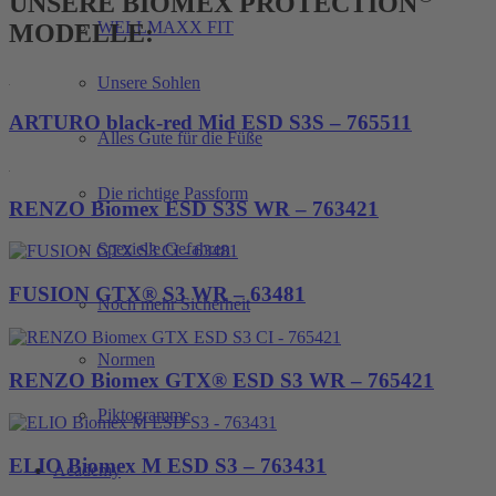
UNSERE BIOMEX PROTECTION
WELLMAXX FIT
MODELLE:
Unsere Sohlen
ARTURO black-red Mid ESD S3S – 765511
Alles Gute für die Füße
Die richtige Passform
RENZO Biomex ESD S3S WR – 763421
Spezielle Gefahren
FUSION GTX® S3 WR – 63481
Noch mehr Sicherheit
Normen
RENZO Biomex GTX® ESD S3 WR – 765421
Piktogramme
ELIO Biomex M ESD S3 – 763431
Academy