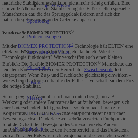
natürliche Stabilisierungsfunktion nicht mehr richtig erfüllen. Eine
Tipps & Wissen
sinnvolle Alternative zur Stabilisierung des Fußes stellen spezielle
Manschetten dar, die das Sprunggelenk fixieren und sich den
natürlichen Bewegungen der Gelenke anpassen.
Sponsoring
©
Wunderwaffe BIOMEX PROTECTION
Problemlösungen
©
Mit der
BIOMEX PROTECTION
Technologie hält ELTEN eine
effektive Lösung zum Schutz der Gelenke bereit. Wie die
Innovation und Vision
Technologie funktioniert? Wir verschaffen euch einen kleinen
©
Einblick: Die flexible BIOMEX PROTECTION
Manschette aus
Philosophie
leichtem Kunststoff ist in den Bereich der
Zwischensohle
fest
eingespannt. Wenn Zug- und Druckkräfte gleichzeitig einwirken –
wie es beim Umknicken häufig der Fall ist – verschafft sie dem Fuß
Historie
die nötige Stabilität.
Schon gewusst? Wenn ihr euch nach unten beugt, um z.B.
Messen
Werkzeug oder andere Baumaterialien aufzuheben, bewegen sich
eure Unterschenkel nicht geradeaus, sondern nach innen zur
Körpermitte. Die BIOMEX-Achse entspricht dieser natürlichen
Downloadcenter
Bewegungsachse. Dank der zwei schräg versetzten Drehpunkte
folgt der Schaft der Bewegung des Unterschenkels. Zudem
Nachhaltigkeit
umschließt die Manschette den Fersenbereich und das Fußgelenk
von außen. Der Fuß wird nicht eingeengt und es entstehen weder