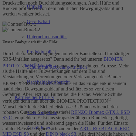
Druckstellen noch Durchblutungsstörungen. Auch Hüfte und
Umwelt
Rücken profitieren von dem natürlichen Bewegungsablauf und
werden weniger belastet.
Gesellschaft
Unternehmenspolitik
Unsere Bodyguards für die Füße
Produktqualität
Durch die rauen Bedingungen auf einer Baustelle seid ihr häufiger
SRS-Unfällen ausgesetzt? Dann seid ihr bei unseren
BIOMEX
©
PROTECTION
Modellen
genau an der richtigen Adresse. Mehr
Schuhe mit Recycling-Anteilen
als die Hälfte aller Fußverletzungen auf dem Bau sind
Verstauchungen, Verrenkungen oder Verletzungen der Bänder.
Nachhaltigkeitsbericht
©
BIOMEX PROTECTION
stabilisiert das Fußgelenk in seinem
natürlichen Bewegungsablauf und schützt es so vor diesen
Gefahren. Aber jetzt mal Butter bei die Fische: Welche Schuhe
Karriere bei ELTEN
©
verfügen denn nun über die BIOMEX PROTECTION
Manschette? In der Sicherheitsklasse 3 können wir euch den
robusten Outdoor-Sicherheitsstiefel
RENZO Biomex GTX® ESD
Stellenangebote
S3 CI
empfehlen. Er ist aus strapazierfähigem Rindleder gefertigt,
wasserabweisend und isolierend gegen die Kälte. Für den Einsatz
Ausbildungen
auf der Baustelle eignen sich zudem der
ARTURO BLACK-RED
MID ESD S3
und der
DINO black S3
. Alle drei Modelle haben wie