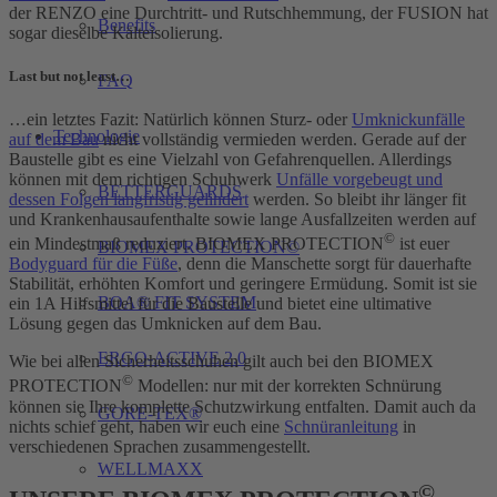
der RENZO eine Durchtritt- und Rutschhemmung, der FUSION hat
Benefits
sogar dieselbe Kälteisolierung.
Last but not least…
FAQ
…ein letztes Fazit: Natürlich können Sturz- oder
Umknickunfälle
Technologie
auf dem Bau
nicht vollständig vermieden werden. Gerade auf der
Baustelle gibt es eine Vielzahl von Gefahrenquellen. Allerdings
können mit dem richtigen Schuhwerk
Unfälle vorgebeugt und
BETTERGUARDS
dessen Folgen langfristig gelindert
werden. So bleibt ihr länger fit
und Krankenhausaufenthalte sowie lange Ausfallzeiten werden auf
©
ein Mindestmaß reduziert. BIOMEX PROTECTION
ist euer
BIOMEX PROTECTION©
Bodyguard für die Füße
, denn die Manschette sorgt für dauerhafte
Stabilität, erhöhten Komfort und geringere Ermüdung. Somit ist sie
BOA® FIT SYSTEM
ein 1A Hilfsmittel für die Baustelle und bietet eine ultimative
Lösung gegen das Umknicken auf dem Bau.
ERGO-ACTIVE 2.0
Wie bei allen Sicherheitsschuhen gilt auch bei den BIOMEX
©
PROTECTION
Modellen: nur mit der korrekten Schnürung
können sie Ihre komplette Schutzwirkung entfalten. Damit auch da
GORE-TEX®
nichts schief geht, haben wir euch eine
Schnüranleitung
in
verschiedenen Sprachen zusammengestellt.
WELLMAXX
©