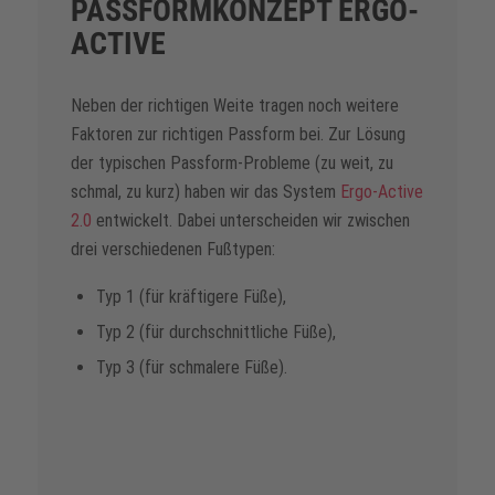
PASSFORMKONZEPT ERGO-
dieses Video anzusehen.
ACTIVE
Mehr Informationen
Neben der richtigen Weite tragen noch weitere
Akzeptieren
Faktoren zur richtigen Passform bei. Zur Lösung
powered by
Usercentrics Consent
der typischen Passform-Probleme (zu weit, zu
Management Platform
schmal, zu kurz) haben wir das System
Ergo-Active
2.0
entwickelt. Dabei unterscheiden wir zwischen
drei verschiedenen Fußtypen:
Typ 1 (für kräftigere Füße),
Typ 2 (für durchschnittliche Füße),
Typ 3 (für schmalere Füße).