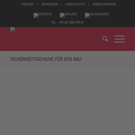
KONTAKT
IMPRESSUM
DATENSCHUTZ
HÄNDLERPORTAL
TEL.: +49 (0) 2825 80168
SICHERHEITSSCHUHE FÜR DEN BAU
SICHERHEITSSCHUHE IM BAUGEWERBE
MÜSSEN EINIGES AUSHALTEN.