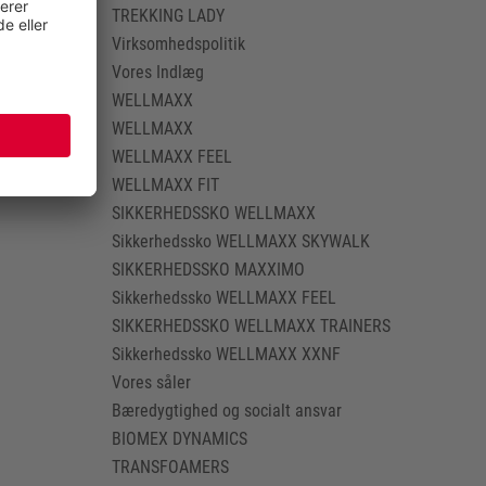
TREKKING LADY
Virksomhedspolitik
Vores Indlæg
WELLMAXX
WELLMAXX
WELLMAXX FEEL
WELLMAXX FIT
SIKKERHEDSSKO WELLMAXX
Sikkerhedssko WELLMAXX SKYWALK
SIKKERHEDSSKO MAXXIMO
Sikkerhedssko WELLMAXX FEEL
SIKKERHEDSSKO WELLMAXX TRAINERS
Sikkerhedssko WELLMAXX XXNF
Vores såler
Bæredygtighed og socialt ansvar
BIOMEX DYNAMICS
TRANSFOAMERS