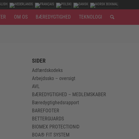
TER
OM OS
BÆREDYGTIGHED
TEKNOLOGI
SIDER
Adfærdskodeks
Arbejdssko – oversigt
AVL
BÆREDYGTIGHED – MEDLEMSKABER
Bæredygtighedsrapport
BAREFOOTER
BETTERGUARDS
BIOMEX PROTECTION©
BOA® FIT SYSTEM