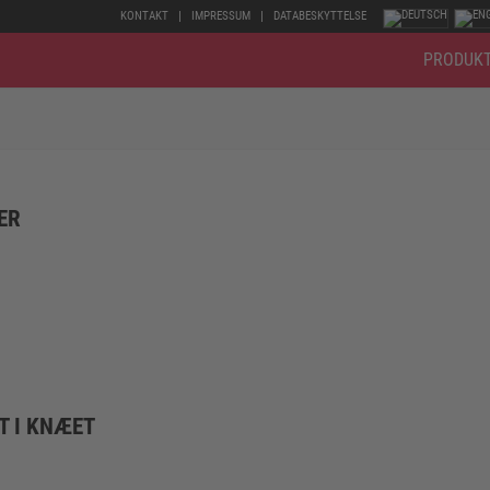
KONTAKT
IMPRESSUM
DATABESKYTTELSE
PRODUK
ER
T I KNÆET