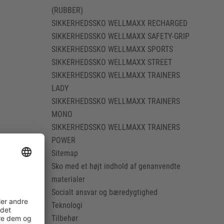
(RUBBER)
SIKKERHEDSSKO WELLMAXX RECHARGED
SIKKERHEDSSKO WELLMAXX SAFETY-GRIP
SIKKERHEDSSKO WELLMAXX SPORTS
SIKKERHEDSSKO WELLMAXX STREET
SIKKERHEDSSKO WELLMAXX TRAINERS
LADY
SIKKERHEDSSKO WELLMAXX TRAINERS
MONO
SIKKERHEDSSKO WELLMAXX TRAINERS
POWER
Sitemap
Sko med et højt indhold af genanvendte
materialer
Socialt ansvar og bæredygtighed
Teknologi
Tilbehør