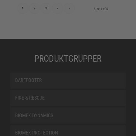
1
2
3
›
»
Side 1 af 6
PRODUKTGRUPPER
BAREFOOTER
FIRE & RESCUE
BIOMEX DYNAMICS
BIOMEX PROTECTION