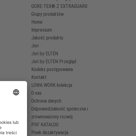
GORE-TEX® Z EXTRAGUARD
Grupy produktów
Home
Impressum
Jakość produktu
Jori
Jori by ELTEN
Jori by ELTEN Przegląd
Kodeks postępowania
Kontakt
LOWA WORK kolekcja
O nas
Ochrona danych
Odpowiedzialność społeczna i
zrównoważony rozwój
PDF KATALOG
Piwik dezaktywacja