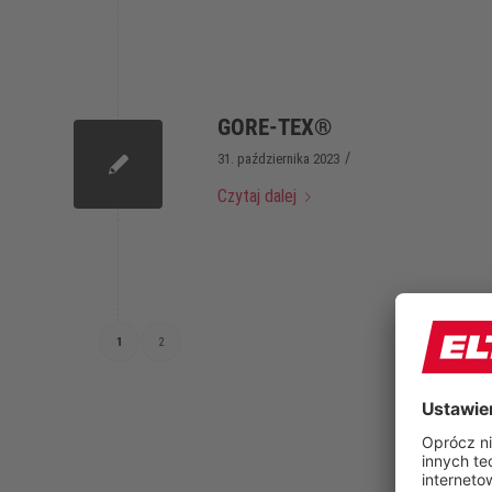
GORE-TEX®
/
31. października 2023
Czytaj dalej
1
2