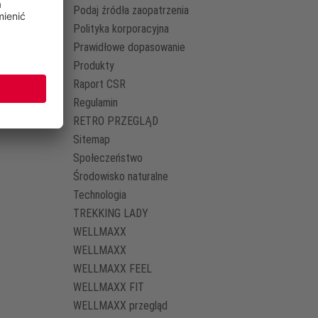
Podaj źródła zaopatrzenia
Polityka korporacyjna
Prawidłowe dopasowanie
Produkty
Raport CSR
Regulamin
RETRO PRZEGLĄD
Sitemap
Społeczeństwo
Środowisko naturalne
Technologia
TREKKING LADY
WELLMAXX
WELLMAXX
WELLMAXX FEEL
WELLMAXX FIT
WELLMAXX przegląd