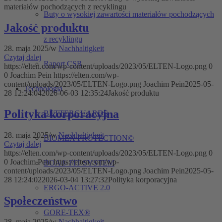
materiałów pochodzących z recyklingu
Buty o wysokiej zawartości materiałów pochodzących
Jakość produktu
z recyklingu
28. maja 2025
/
w
Nachhaltigkeit
Czytaj dalej
Raport CSR
https://elten.com/wp-content/uploads/2023/05/ELTEN-Logo.png
0
0
Joachim Pein
https://elten.com/wp-
content/uploads/2023/05/ELTEN-Logo.png
Joachim Pein
2025-05-
Technologia
28 12:24:04
2026-06-03 12:35:24
Jakość produktu
Polityka korporacyjna
BETTERGUARDS
28. maja 2025
/
w
Nachhaltigkeit
BIOMEX PROTECTION©
Czytaj dalej
https://elten.com/wp-content/uploads/2023/05/ELTEN-Logo.png
0
0
Joachim Pein
https://elten.com/wp-
BOA® FIT SYSTEM
content/uploads/2023/05/ELTEN-Logo.png
Joachim Pein
2025-05-
28 12:24:02
2026-03-04 13:27:32
Polityka korporacyjna
ERGO-ACTIVE 2.0
Społeczeństwo
GORE-TEX®
28. maja 2025
/
w
Nachhaltigkeit