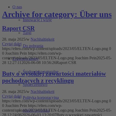
O nas
Archive for category: Über uns
Innowacje i wizje
Raport CSR
Targi
28. maja 2025
/
w
Nachhaltigkeit
Czytaj dalej
Do pobrania
https://elten.com/wp-content/uploads/2023/05/ELTEN-Logo.png
0
0
Joachim Pein
https://elten.com/wp-
content/uploads/2023/05/ELTEN-Logo.png
Joachim Pein
2025-05-
Zrównoważony
28 12:27:11
2026-06-08 10:56:26
Raport CSR
Środowisko naturalne
Buty o wysokiej zawartości materiałów
pochodzących z recyklingu
Społeczeństwo
28. maja 2025
/
w
Nachhaltigkeit
Czytaj dalej
Polityka korporacyjna
https://elten.com/wp-content/uploads/2023/05/ELTEN-Logo.png
0
0
Joachim Pein
https://elten.com/wp-
content/uploads/2023/05/ELTEN-Logo.png
Joachim Pein
2025-05-
Jakość produktu
28 12:24:06
2026-06-03 13:20:07
Buty o wysokiej zawartości