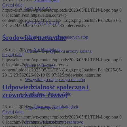
Czytaj dalej
WELLMAXX
https://elten.com/wp-content/uploads/2023/05/ELTEN-Logo.png
0
0
Joachim Pein
https://elten.com/wp-
content/uploads/2023/05/ELTEN-Logo.png
Joachim Pein
2025-05-
WELLMAXX FIT
28 12:24:00
2026-06-02 15:32:48
Społeczeństwo
Środowisko naturalne
Dialution – dla wymagających stóp
28. maja 2025
/
w
Nachhaltigkeit
Orteza – w przypadku artrozy kolana
Czytaj dalej
https://elten.com/wp-content/uploads/2023/05/ELTEN-Logo.png
0
0
Joachim Pein
https://elten.com/wp-
Nasze podeszwy
content/uploads/2023/05/ELTEN-Logo.png
Joachim Pein
2025-05-
28 12:23:56
2026-02-19 09:07:32
Środowisko naturalne
Wszystkiego najlepszego dla stóp
Odpowiedzialność społeczna i
zrównoważony rozwój
Prawidłowe dopasowanie
28. maja 2025
/
w
Über uns
,
Nachhaltigkeit
Zagrożenia specjalne
Czytaj dalej
https://elten.com/wp-content/uploads/2023/05/ELTEN-Logo.png
0
0
Joachim Pein
https://elten.com/wp-
Jeszcze większe bezpieczeństwo