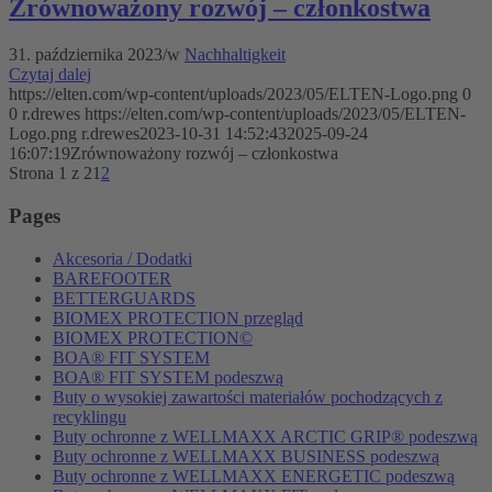
Zrównoważony rozwój – członkostwa
31. października 2023
/
w
Nachhaltigkeit
Czytaj dalej
https://elten.com/wp-content/uploads/2023/05/ELTEN-Logo.png
0
0
r.drewes
https://elten.com/wp-content/uploads/2023/05/ELTEN-
Logo.png
r.drewes
2023-10-31 14:52:43
2025-09-24
16:07:19
Zrównoważony rozwój – członkostwa
Strona 1 z 2
1
2
Pages
Akcesoria / Dodatki
BAREFOOTER
BETTERGUARDS
BIOMEX PROTECTION przegląd
BIOMEX PROTECTION©
BOA® FIT SYSTEM
BOA® FIT SYSTEM podeszwą
Buty o wysokiej zawartości materiałów pochodzących z
recyklingu
Buty ochronne z WELLMAXX ARCTIC GRIP® podeszwą
Buty ochronne z WELLMAXX BUSINESS podeszwą
Buty ochronne z WELLMAXX ENERGETIC podeszwą