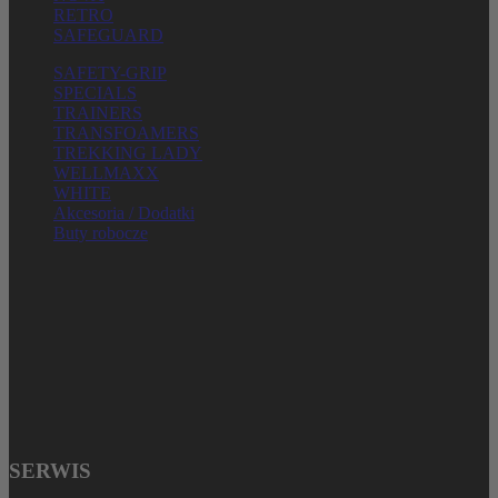
RETRO
SAFEGUARD
SAFETY-GRIP
SPECIALS
TRAINERS
TRANSFOAMERS
TREKKING LADY
WELLMAXX
WHITE
Akcesoria / Dodatki
Buty robocze
ELTEN GmbH
Ostwall 7-13
D – 47589 Uedem
Tel.: + 49 (0) 2825 – 80168
E-mail: service@elten.com
SERWIS