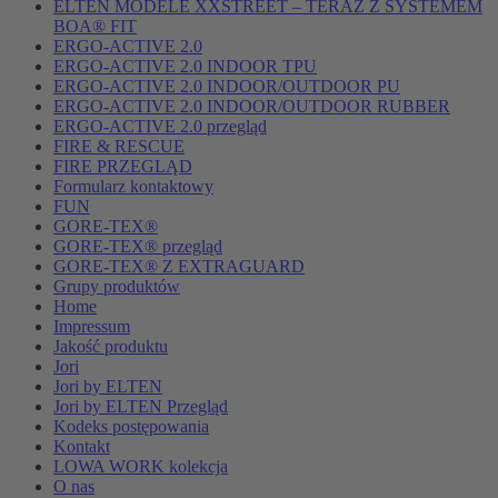
ELTEN MODELE XXSTREET – TERAZ Z SYSTEMEM
BOA® FIT
ERGO-ACTIVE 2.0
ERGO-ACTIVE 2.0 INDOOR TPU
ERGO-ACTIVE 2.0 INDOOR/OUTDOOR PU
ERGO-ACTIVE 2.0 INDOOR/OUTDOOR RUBBER
ERGO-ACTIVE 2.0 przegląd
FIRE & RESCUE
FIRE PRZEGLĄD
Formularz kontaktowy
FUN
GORE-TEX®
GORE-TEX® przegląd
GORE-TEX® Z EXTRAGUARD
Grupy produktów
Home
Impressum
Jakość produktu
Jori
Jori by ELTEN
Jori by ELTEN Przegląd
Kodeks postępowania
Kontakt
LOWA WORK kolekcja
O nas