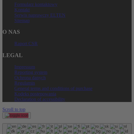
Formularz kontaktowy
Kontakt
Serwis naprawczy ELTEN
Sitemap
O NAS
Raport CSR
LEGAL
Impressum
Reporting system
Ochrona danych
Regulamin
General terms and conditions of purchase
Kodeks postępowania
Declaration of accessibility
Scroll to top