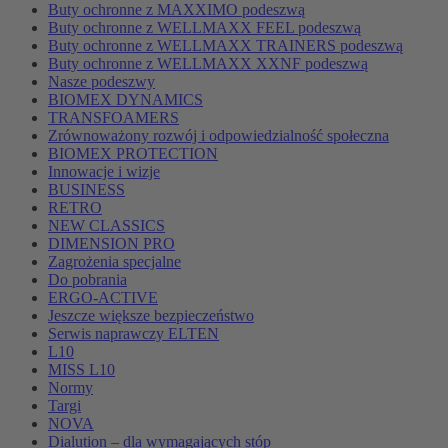
Buty ochronne z MAXXIMO podeszwą
Buty ochronne z WELLMAXX FEEL podeszwą
Buty ochronne z WELLMAXX TRAINERS podeszwą
Buty ochronne z WELLMAXX XXNF podeszwą
Nasze podeszwy
BIOMEX DYNAMICS
TRANSFOAMERS
Zrównoważony rozwój i odpowiedzialność społeczna
BIOMEX PROTECTION
Innowacje i wizje
BUSINESS
RETRO
NEW CLASSICS
DIMENSION PRO
Zagrożenia specjalne
Do pobrania
ERGO-ACTIVE
Jeszcze większe bezpieczeństwo
Serwis naprawczy ELTEN
L10
MISS L10
Normy
Targi
NOVA
Dialution – dla wymagających stóp