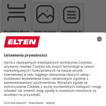
Reading Mask
Hide Images
Highlight Al
Read Page
Mute Sounds
Stop Animations
Reset Settings