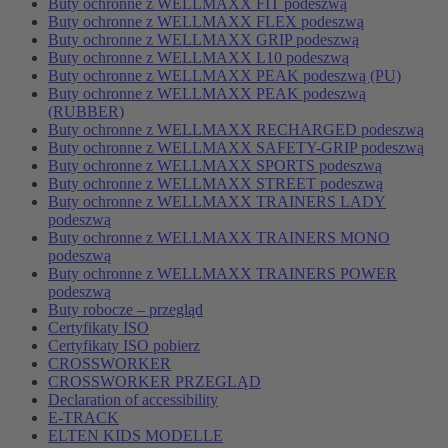
Buty ochronne z WELLMAXX FIT podeszwą
Buty ochronne z WELLMAXX FLEX podeszwą
Buty ochronne z WELLMAXX GRIP podeszwą
Buty ochronne z WELLMAXX L10 podeszwą
Buty ochronne z WELLMAXX PEAK podeszwą (PU)
Buty ochronne z WELLMAXX PEAK podeszwą
(RUBBER)
Buty ochronne z WELLMAXX RECHARGED podeszwą
Buty ochronne z WELLMAXX SAFETY-GRIP podeszwą
Buty ochronne z WELLMAXX SPORTS podeszwą
Buty ochronne z WELLMAXX STREET podeszwą
Buty ochronne z WELLMAXX TRAINERS LADY
podeszwą
Buty ochronne z WELLMAXX TRAINERS MONO
podeszwą
Buty ochronne z WELLMAXX TRAINERS POWER
podeszwą
Buty robocze – przegląd
Certyfikaty ISO
Certyfikaty ISO pobierz
CROSSWORKER
CROSSWORKER PRZEGLĄD
Declaration of accessibility
E-TRACK
ELTEN KIDS MODELLE