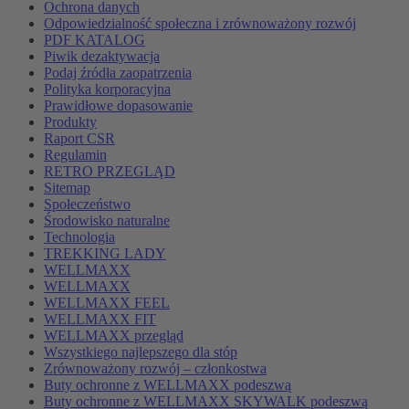
Ochrona danych
Odpowiedzialność społeczna i zrównoważony rozwój
PDF KATALOG
Piwik dezaktywacja
Podaj źródła zaopatrzenia
Polityka korporacyjna
Prawidłowe dopasowanie
Produkty
Raport CSR
Regulamin
RETRO PRZEGLĄD
Sitemap
Społeczeństwo
Środowisko naturalne
Technologia
TREKKING LADY
WELLMAXX
WELLMAXX
WELLMAXX FEEL
WELLMAXX FIT
WELLMAXX przegląd
Wszystkiego najlepszego dla stóp
Zrównoważony rozwój – członkostwa
Buty ochronne z WELLMAXX podeszwą
Buty ochronne z WELLMAXX SKYWALK podeszwą