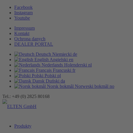
Facebook
Instagram
Youtube
Impressum
Kontakt
Ochrona danych
DEALER PORTAL
Deutsch
Niemiecki
de
English
Angielski
en
Nederlands
Holenderski
nl
Français
Francuski
fr
Polski
Polski
pl
Dansk
Duński
da
Norsk bokmål
Norweski bokmål
no
Tel.: +49 (0) 2825 80168
Produkty