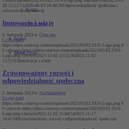
content/uploads/2023/05/ELTEN-Logo.png
Joachim Pein
2025-05-
28 12:23:53
2026-06-03 10:48:50
Odpowiedzialność społeczna i
Normy
zrównoważony rozwój
Innowacje i wizje
Piktogramy
2. listopada 2023
/
w
Über uns
Szukaj
Czytaj dalej
https://elten.com/wp-content/uploads/2023/05/ELTEN-Logo.png
0
0
r.drewes
https://elten.com/wp-content/uploads/2023/05/ELTEN-
Menu
Menu
Logo.png
r.drewes
2023-11-02 15:52:30
2023-11-02
15:53:03
Innowacje i wizje
Zrównoważony rozwój i
odpowiedzialność społeczna
2. listopada 2023
/
w
Nachhaltigkeit
Czytaj dalej
https://elten.com/wp-content/uploads/2023/05/ELTEN-Logo.png
0
0
r.drewes
https://elten.com/wp-content/uploads/2023/05/ELTEN-
Logo.png
r.drewes
2023-11-02 15:44:54
2025-11-17
16:47:08
Zrównoważony rozwój i odpowiedzialność społeczna