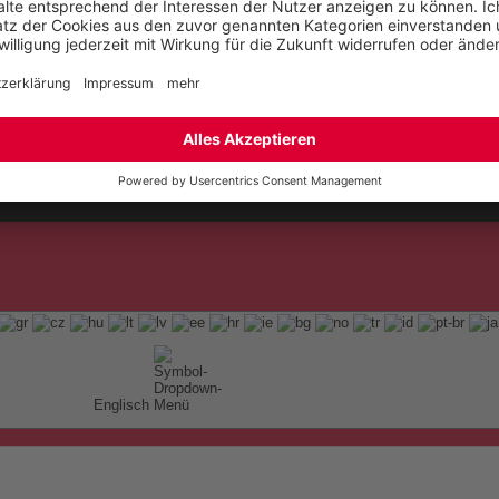
t
ap
Englisch