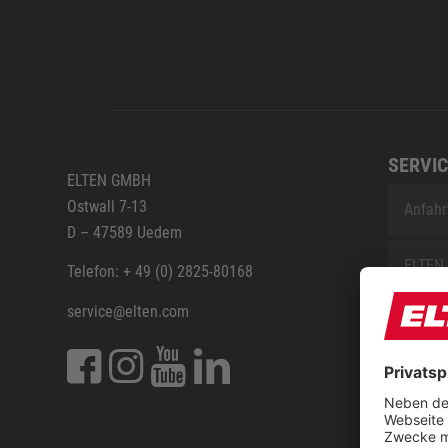
SERVIC
ELTEN GMBH
Ostwall 7-13
Anfahr
D – 47589 Uedem
ELTEN 
Telefon: + 49 (0) 2825-80168
service@elten.com
Vermes
ELTEN 
FAQ