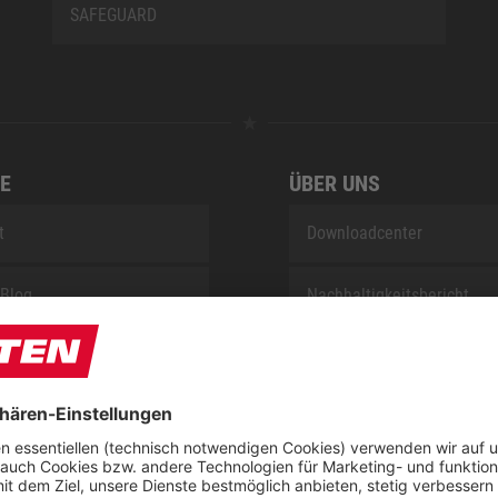
SAFEGUARD
E
ÜBER UNS
t
Downloadcenter
Blog
Nachhaltigkeitsbericht
sung KIDS by ELTEN
Umsetzungsplan gemäß E
Reparaturservice
Jobs bei ELTEN