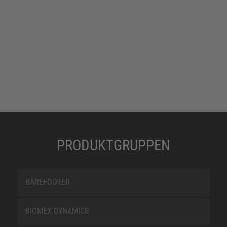
verlangen den Frontbereichen der
Sicherheitsschuhe einiges ab. Aus diesem Grund
ist zum dauerhaften Schutz der Schuhspitze vor
Abrieb eine TPU-Überkappe zu empfehlen.
PRODUKTGRUPPEN
BAREFOOTER
BIOMEX DYNAMICS