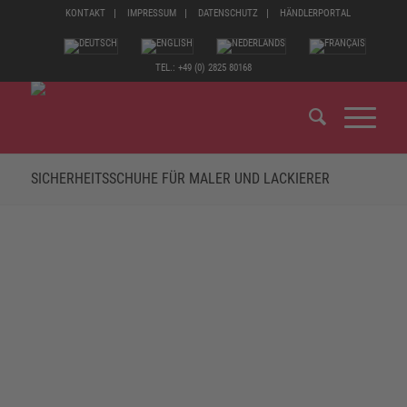
KONTAKT
IMPRESSUM
DATENSCHUTZ
HÄNDLERPORTAL
TEL.: +49 (0) 2825 80168
SICHERHEITSSCHUHE FÜR MALER UND LACKIERER
MATERIAL, DAS EINEM MALER TÄGLICH
BEGEGNET.