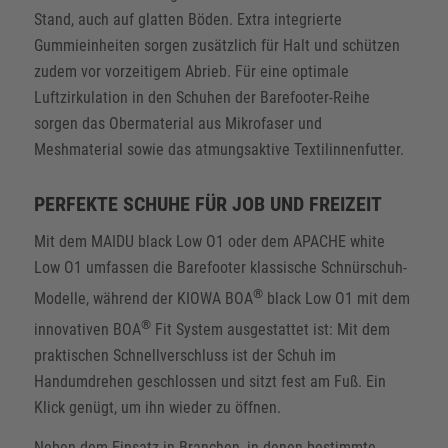
Stand, auch auf glatten Böden. Extra integrierte
Gummieinheiten sorgen zusätzlich für Halt und schützen
zudem vor vorzeitigem Abrieb. Für eine optimale
Luftzirkulation in den Schuhen der Barefooter-Reihe
sorgen das Obermaterial aus Mikrofaser und
Meshmaterial sowie das atmungsaktive Textilinnenfutter.
PERFEKTE SCHUHE FÜR JOB UND FREIZEIT
Mit dem MAIDU black Low O1 oder dem APACHE white
Low O1 umfassen die Barefooter klassische Schnürschuh-
®
Modelle, während der KIOWA BOA
black Low O1 mit dem
®
innovativen BOA
Fit System ausgestattet ist: Mit dem
praktischen Schnellverschluss ist der Schuh im
Handumdrehen geschlossen und sitzt fest am Fuß. Ein
Klick genügt, um ihn wieder zu öffnen.
Neben dem Einsatz in Branchen, in denen bestimmte