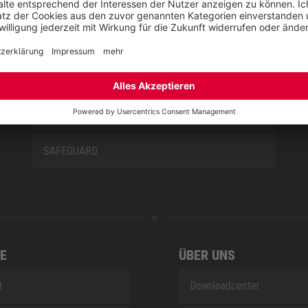
NEW CLASSICS
NOVA
RETRO
SAFEGUARD
E
ÜBER UNS
t
Downloadcenter