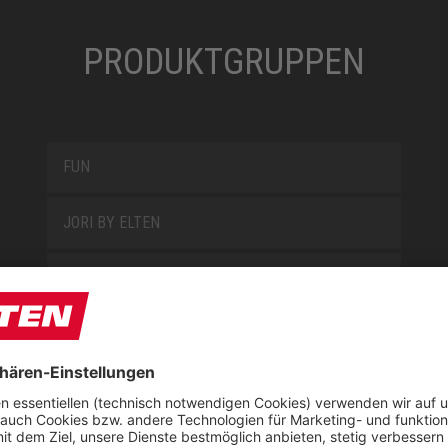
PRODUKTGRUPPEN
FUN
JORI BY ELTEN
KIDS BY ELTEN
L10
LOWA WORK COLLECTION
MISS L10