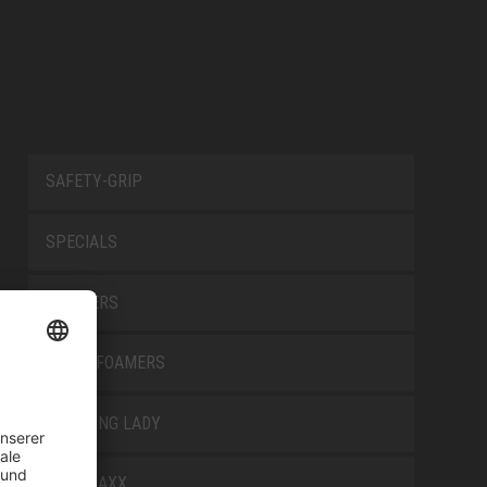
SAFETY-GRIP
SPECIALS
TRAINERS
TRANSFOAMERS
TREKKING LADY
WELLMAXX