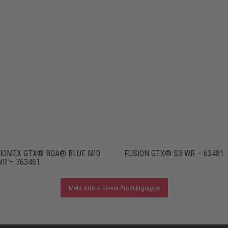
IOMEX GTX® BOA® BLUE MID
FUSION GTX® S3 WR – 63481
WR – 763461
Mehr Artikel dieser Produktgruppe