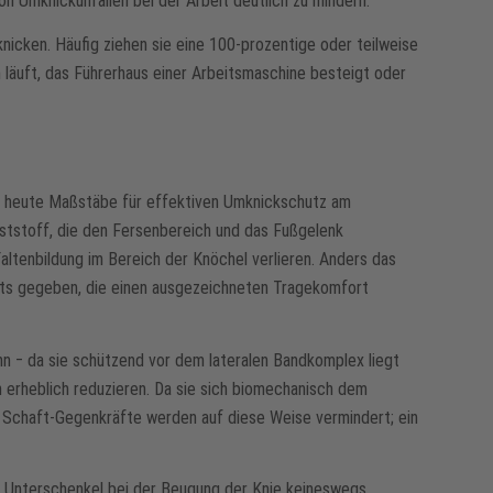
 Umknickunfällen bei der Arbeit deutlich zu mindern.
nicken. Häufig ziehen sie eine 100-prozentige oder teilweise
läuft, das Führerhaus einer Arbeitsmaschine besteigt oder
s heute Maßstäbe für effektiven Umknickschutz am
ststoff, die den Fersenbereich und das Fußgelenk
altenbildung im Bereich der Knöchel verlieren. Anders das
hafts gegeben, die einen ausgezeichneten Tragekomfort
 ‒ da sie schützend vor dem lateralen Bandkomplex liegt
 erheblich reduzieren. Da sie sich biomechanisch dem
 Schaft-Gegenkräfte werden auf diese Weise vermindert; ein
ie Unterschenkel bei der Beugung der Knie keineswegs