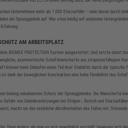
rheitsschuhe von ELTEN einen Beitrag dazu, die Verletzungsfolgen von
utschen Unternehmen mehr als 1.000 Sturzunfälle ‒ viele davon durch Umk
häden am Sprunggelenk auf. Wer etwa häufig auf unebenen Untergründen 
 Erfahrung.
SCHUTZ AM ARBEITSPLATZ
mit dem BIOMEX PROTECTION System ausgestattet. Und setzte damit bi
ewegliche, asymmetrische Schaftmanschette aus strapazierfähigem Kun
 können beim Einlaufen einen Teil ihrer Stabilität durch die typische F
g ist dank der beweglichen Konstruktion eine hohe Flexibilität des Sc
n bislang unbekannten Schutz der Sprunggelenke. Die Manschette kann
e Gefahr von Gelenkverletzungen bei Stolper-, Rutsch und Sturzunfällen
sst, macht sie das natürliche Abrollverhalten des Fußes mit. Störende
ig. Denn anders, als man es sich gewöhnlich vorstellt, bewegen sich d