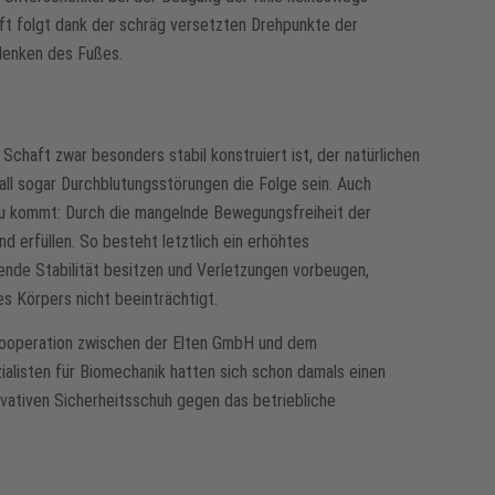
ft folgt dank der schräg versetzten Drehpunkte der
lenken des Fußes.
chaft zwar besonders stabil konstruiert ist, der natürlichen
ll sogar Durchblutungsstörungen die Folge sein. Auch
zu kommt: Durch die mangelnde Bewegungsfreiheit der
d erfüllen. So besteht letztlich ein erhöhtes
chende Stabilität besitzen und Verletzungen vorbeugen,
es Körpers nicht beeinträchtigt.
 Kooperation zwischen der Elten GmbH und dem
zialisten für Biomechanik hatten sich schon damals einen
vativen Sicherheitsschuh gegen das betriebliche