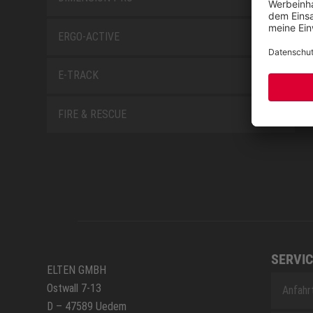
ERGO-ACTIVE
E-TRACK
FIRE & RESCUE
SERVIC
ELTEN GMBH
Ostwall 7-13
Anfahr
D – 47589 Uedem