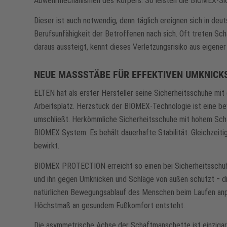
Abwehrmechanismen des Körpers. So leisten die BIOMEX-Siche
Dieser ist auch notwendig, denn täglich ereignen sich in de
Berufsunfähigkeit der Betroffenen nach sich. Oft treten Sc
daraus aussteigt, kennt dieses Verletzungsrisiko aus eigener
NEUE MASSSTÄBE FÜR EFFEKTIVEN UMKNICK
ELTEN hat als erster Hersteller seine Sicherheitsschuhe 
Arbeitsplatz. Herzstück der BIOMEX-Technologie ist eine b
umschließt. Herkömmliche Sicherheitsschuhe mit hohem Schaft
BIOMEX System: Es behält dauerhafte Stabilität. Gleichzeiti
bewirkt.
BIOMEX PROTECTION erreicht so einen bei Sicherheitsschuhe
und ihn gegen Umknicken und Schläge von außen schützt ‒ di
natürlichen Bewegungsablauf des Menschen beim Laufen anpa
Höchstmaß an gesundem Fußkomfort entsteht.
Die asymmetrische Achse der Schaftmanschette ist einzigart