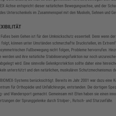
MEX-Achse entspricht dieser natürlichen Bewegungsachse, und der Scha
des Unterschenkels im Zusammenspiel mit den Muskeln, Sehnen und Ge
XIBILITÄT
ußes beim Gehen ist für den Umknickschutz essentiell. Denn wenn der S
folgt, können unter Umständen schmerzhafte Druckstellen, im Extremfa
-asymmetrischen Fußbewegung nicht folgen, Probleme hervorrufen. Hin
werden und ihre natürliche Stabilisierungsfunktion nur noch unzureichen
abgelegt wird. Eine sinnvolle Gelenkprotektion sollte daher eine hinrei
Muskeln unterstützt und den natürlichen, muskulären Schutzmechanismus d
s BIOMEX-Systems berücksichtigt. Bereits im Jahr 2001 war dazu eine
entrum für Orthopädie und Unfallchirurgie, entstanden. Die dortigen Spe
g- und Wandersport gemacht. Gemeinsam mit Elten haben sie einen inno
etzungen der Sprunggelenke durch Stolper-, Rutsch- und Sturzunfälle.