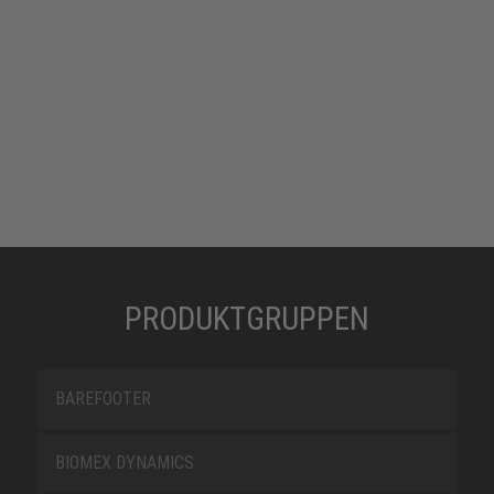
Allerdings ist Gummi schwerer als PU und TPU und
bei kalten Temperaturen etwas weniger flexibel.
ROBUST UND HITZEBESTÄNDIG
PRODUKTGRUPPEN
BAREFOOTER
BIOMEX DYNAMICS