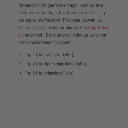
Neben der richtigen Weite tragen noch weitere
Akzeptieren
Faktoren zur richtigen Passform bei. Zur Lösung
powered by
Usercentrics Consent
der typischen Passform-Probleme (zu weit, zu
Management Platform
schmal, zu kurz) haben wir das System
Ergo-Active
2.0
entwickelt. Dabei unterscheiden wir zwischen
drei verschiedenen Fußtypen:
Typ 1 (für kräftigere Füße),
Typ 2 (für durchschnittliche Füße),
Typ 3 (für schmalere Füße).