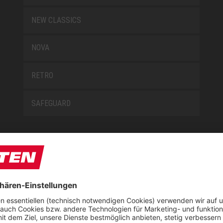
NEW CLASSICS
NOVA
RETRO
SAFEGUARD
E
ÜBER UNS
t
Downloadcenter