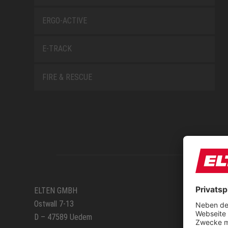
ERGO-ACTIVE
E-TRACK
FIRE & RESCUE
SERVIC
ELTEN GMBH
Ostwall 7-13
Anfahr
D – 47589 Uedem