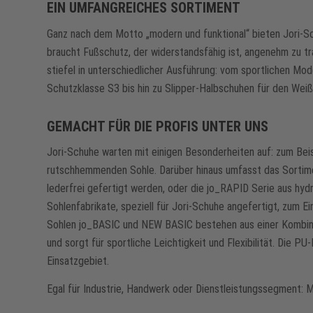
EIN UMFANGREICHES SORTIMENT
Ganz nach dem Motto „modern und funktional“ bieten Jori-Sc
braucht Fußschutz, der widerstandsfähig ist, angenehm zu tra
stiefel in unterschiedlicher Ausführung: vom sportlichen M
Schutzklasse S3 bis hin zu Slipper-Halbschuhen für den Weiß
GEMACHT FÜR DIE PROFIS UNTER UNS
Jori-Schuhe warten mit einigen Besonderheiten auf: zum Bei
rutschhemmenden Sohle. Darüber hinaus umfasst das Sortimen
lederfrei gefertigt werden, oder die jo_RAPID Serie aus h
Sohlenfabrikate, speziell für Jori-Schuhe angefertigt, zum 
Sohlen jo_BASIC und NEW BASIC bestehen aus einer Kombina
und sorgt für sportliche Leichtigkeit und Flexibilität. Di
Einsatzgebiet.
Egal für Industrie, Handwerk oder Dienstleistungssegment: M