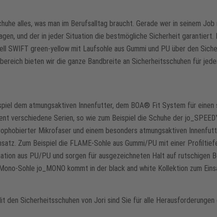
huhe alles, was man im Berufsalltag braucht. Gerade wer in seinem Job
gen, und der in jeder Situation die bestmögliche Sicherheit garantiert.
odell SWIFT green-yellow mit Laufsohle aus Gummi und PU über den Siche
bereich bieten wir die ganze Bandbreite an Sicherheitsschuhen für jede
spiel dem atmungsaktiven Innenfutter, dem BOA® Fit System für einen 
t verschiedene Serien, so wie zum Beispiel die Schuhe der jo_SPEEDY 
ydrophobierter Mikrofaser und einem besonders atmungsaktiven Innenfu
Einsatz. Zum Beispiel die FLAME-Sohle aus Gummi/PU mit einer Profiltie
tion aus PU/PU und sorgen für ausgezeichneten Halt auf rutschigen B
e PU-Mono-Sohle jo_MONO kommt in der black and white Kollektion zum Ei
it den Sicherheitsschuhen von Jori sind Sie für alle Herausforderunge