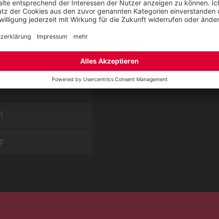
Blog
Nachhaltigkeitsbericht
sung KIDS by ELTEN
Umsetzungsplan gemäß En
Reparaturservice
Jobs bei ELTEN
t
ap