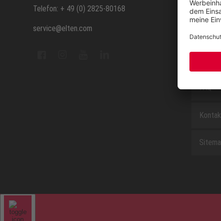
ELTEN 
Telefon: + 49 (0) 2825-80168
service@elten.com
Vermes
ELTEN 
FAQ
Kontak
Sitem