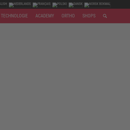
TECHNOLOGIE
ACADEMY
ORTHO
SHOPS
 oder Teppichboden findet größtenteils kniend statt;
b durch die Dauerbelastung. Je nach Einsatzgebiet
 empfiehlt es sich zusätzlich, auf Hitzebeständigkeit