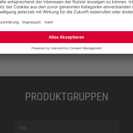
eine dauerhaft präzise Passform. Weitere Vorteile:
®
Es hängen keine Senkel lose herab und das BOA
Fit
System ist extrem widerstandsfähig – perfekt für die
rauen Bedingungen auf dem Bau.
PRODUKTGRUPPEN
FUN