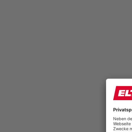
Semi-Orthopädische Einlegesohlen schließen die
Lücke zwischen Fußprofil und flachem Schuhboden,
dadurch wirken sie vorbeugend bei Schmerzen und
Überlastungsschäden im Knie-, Fuß- und Hüftbereich.
Sie sind leicht, dynamisch und angenehm
unterstützend. Füße und Unterschenkel ermüden