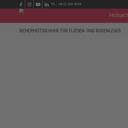
TEL.: +49 (0) 2825 80168
PRODUKT
SICHERHEITSSCHUHE FÜR FLIESEN- UND BODENLEGER
FLIESEN- UND BODENLEGER
In kaum einem anderen Job wird so viel in der Hocke g
ähnlich ist es bei einer Unterbodenkonstruktion. Des
empfiehlt sich eine Sicherheitsklasse zwischen S1 und
zu achten. Herumliegende Nägel können schnell zur Gef