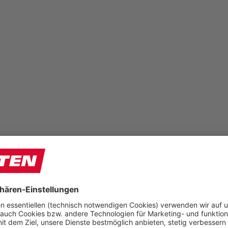
Zehenschutzkappe jeweils in der Breite gleich
„mitgewachsen“ ist, bleibt auch das notwendige
Volumen im Vorfußbereich erhalten.
®
BOA
FIT SYSTEM
®
Das BOA
Fit System ermöglicht das schnelle,
sichere und komfortable Schließen und Öffnen der
Sicherheitsschuhe mit nur einer Hand! Die
Schnürung „sitzt“ den ganzen Tag und sorgt somit für