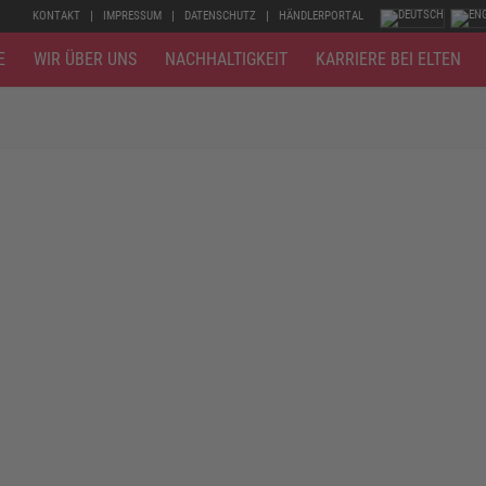
KONTAKT
IMPRESSUM
DATENSCHUTZ
HÄNDLERPORTAL
E
WIR ÜBER UNS
NACHHALTIGKEIT
KARRIERE BEI ELTEN
earbeitet, wie als Fliesen- und Bodenleger. Das Verlegen von Laminat
halb schützen Überkappen das Obermaterial im Frontbereich vor Abrie
 S3. Beim Verschweißen von elastischen Belägen wie Kunststoffplatten
ahr werden, daher empfiehlt sich ebenfalls ein Durchtrittschutz.