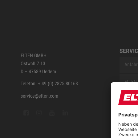
SERVIC
ELTEN GMBH
Ostwall 7-13
Anfahr
D – 47589 Uedem
ELTEN 
Telefon: + 49 (0) 2825-80168
service@elten.com
Vermes
ELTEN 
FAQ