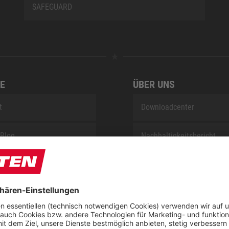
SAFEGUARD
E
ÜBER UNS
t
Downloadcenter
Blog
Nachhaltigkeitsbericht
sung KIDS by ELTEN
Umsetzungsplan gemäß E
Reparaturservice
Jobs bei ELTEN