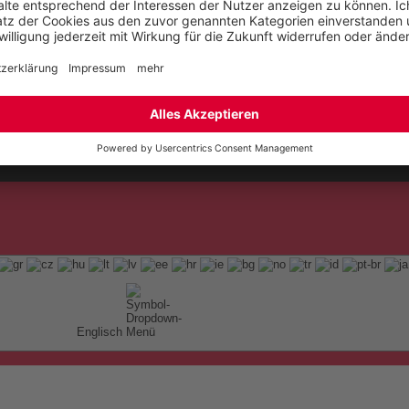
t
ap
Englisch