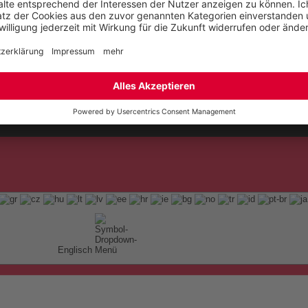
t
ap
Englisch