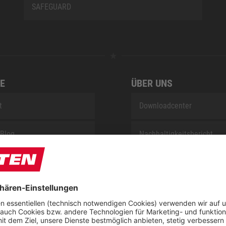
SAFEGUARD
E
ÜBER UNS
t
Downloadcenter
Blog
Nachhaltigkeitsbericht
sung KIDS by ELTEN
Umsetzungsplan gemäß E
Reparaturservice
Jobs bei ELTEN