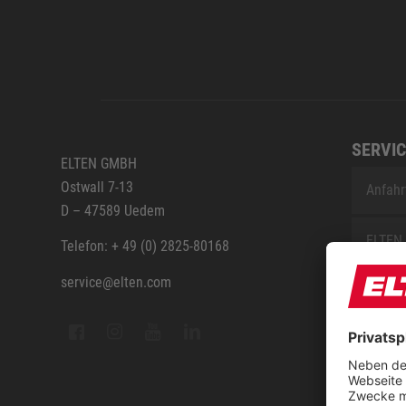
SERVIC
ELTEN GMBH
Ostwall 7-13
Anfahr
D – 47589 Uedem
ELTEN 
Telefon: + 49 (0) 2825-80168
service@elten.com
Vermes
ELTEN 
FAQ