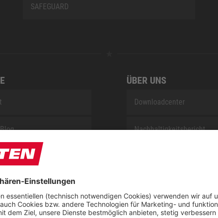
SAFEGUARD
E
ÜBER UNS
t
Downloadcenter
Blog
Nachhaltigkeitsbericht
sung KIDS by ELTEN
Umsetzungsplan gemäß E
Reparaturservice
Jobs bei ELTEN