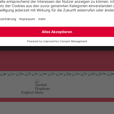
t
ap
Englisch