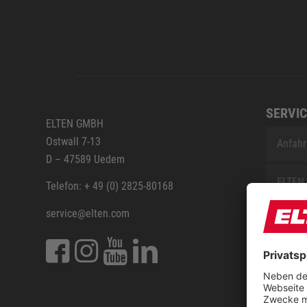
SERVIC
ELTEN GMBH
Ostwall 7-13
Anfahr
D – 47589 Uedem
ELTEN 
Telefon: + 49 (0) 2825-80168
service@elten.com
Vermes
ELTEN 
FAQ