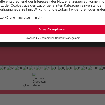
t
ap
Englisch