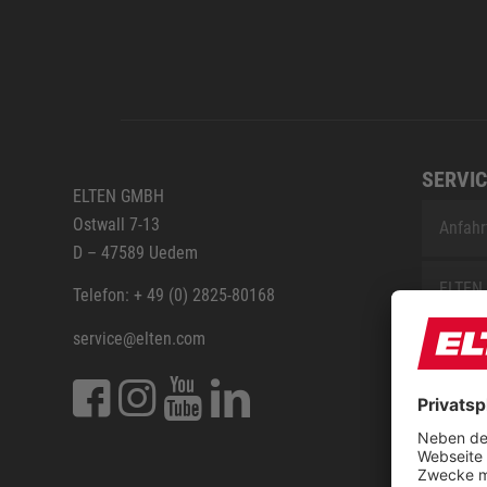
SERVIC
ELTEN GMBH
Ostwall 7-13
Anfahr
D – 47589 Uedem
ELTEN 
Telefon: + 49 (0) 2825-80168
service@elten.com
Vermes
ELTEN 
FAQ