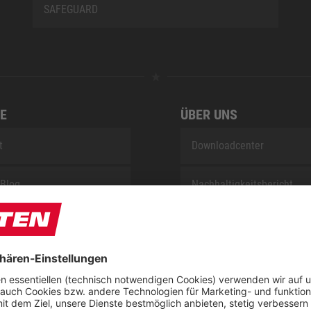
SAFEGUARD
E
ÜBER UNS
t
Downloadcenter
Blog
Nachhaltigkeitsbericht
sung KIDS by ELTEN
Umsetzungsplan gemäß E
Reparaturservice
Jobs bei ELTEN