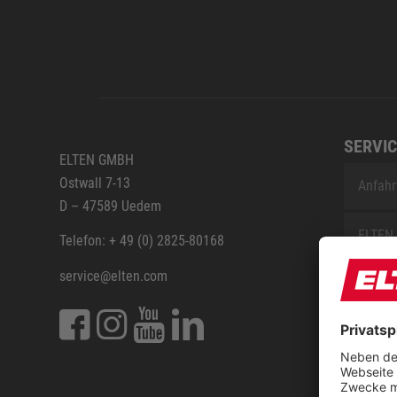
SERVIC
ELTEN GMBH
Ostwall 7-13
Anfahr
D – 47589 Uedem
ELTEN 
Telefon: + 49 (0) 2825-80168
service@elten.com
Vermes
ELTEN 
FAQ