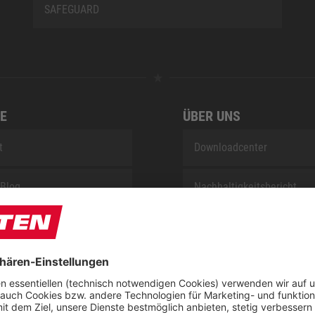
SAFEGUARD
E
ÜBER UNS
t
Downloadcenter
Blog
Nachhaltigkeitsbericht
sung KIDS by ELTEN
Umsetzungsplan gemäß E
Reparaturservice
Jobs bei ELTEN