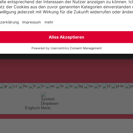
t
ap
Englisch