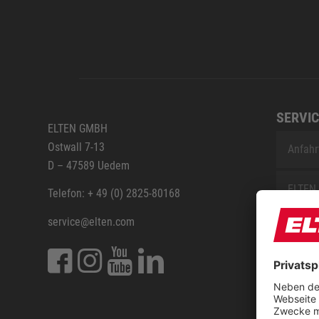
SERVIC
ELTEN GMBH
Ostwall 7-13
Anfahr
D – 47589 Uedem
ELTEN 
Telefon: + 49 (0) 2825-80168
service@elten.com
Vermes
ELTEN 
FAQ