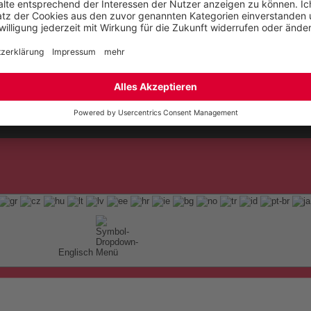
t
ap
Englisch