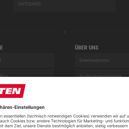
SAFEGUARD
E
ÜBER UNS
t
Downloadcenter
Blog
Nachhaltigkeitsbericht
sung KIDS by ELTEN
Umsetzungsplan gemäß E
Reparaturservice
Jobs bei ELTEN