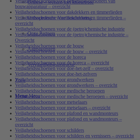
Veiligheidsschoenen voor bedieningspersoneel van
Orthese – werken met knieartrose
bouwapparatuur – overzicht
Veiligheidsschoenen voor dakdekkers en timmerlieden
Orthopedische Voetbescherming
Veiligheidsschoenen voor dakdekkers en timmerlieden –
overzicht
Veiligheidsschoenen voor de (petro)chemische industrie
Onze Partners
Veiligheidsschoenen voor de (petro)chemische industrie –
Overzicht
Veiligheidsschoenen voor de bouw
Aanpassingen
Veiligheidsschoenen voor de bouw – overzicht
Veiligheidsschoenen voor de horeca
Veiligheidsschoenen voor de horeca – overzicht
Vervaardigingsinstructie
Veiligheidsschoenen voor doe-het-zelf – overzicht
Veiligheidsschoenen voor doe-het-zelvers
Veiligheidsschoenen voor grondwerkers
Zoek
Veiligheidsschoenen voor grondwerkers – overzicht
Veiligheidsschoenen voor medische beroepen
Menu
Menu
Veiligheidsschoenen voor medische beroepen – overzicht
Veiligheidsschoenen voor metselaars
Veiligheidsschoenen voor metselaars – overzicht
Veiligheidsschoenen voor plafond en wandmonteurs
Veiligheidsschoenen voor plafond en wandmonteurs –
overzicht
Veiligheidsschoenen voor schilders
Veiligheidsschoenen voor schilders en vernissers – overzicht