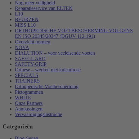
Nog meer veiligheid
Reparatieservice van ELTEN
L10
BEURZEN
MISS L10
ORTHOPEDISCHE VOETBESCHERMING VOLGENS
EN ISO 20345/20347 (DGUV 112-191)
Overzicht normen
NOVA
DIALUTION – voor veeleisende voeten
SAFEGUARD
SAFETY-GRIP
Orthese – werken met knieartrose
SPECIALS
TRAINERS
Orthopedische Voetbescherming
Pictogrammen
WHITE
Onze Partners
Aanpassingen
Vervaardigingsinstructie
Categorieën
Blog-Seiten