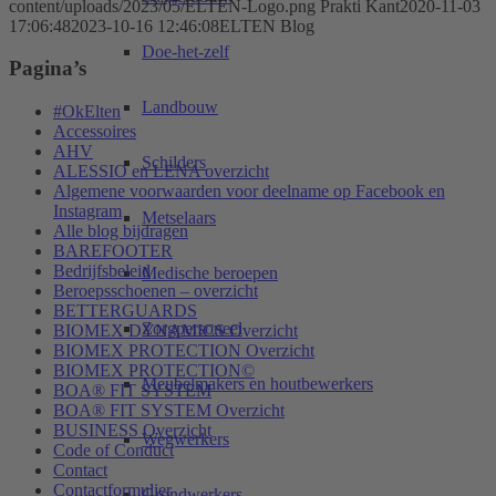
content/uploads/2023/05/ELTEN-Logo.png
Prakti Kant
2020-11-03
17:06:48
2023-10-16 12:46:08
ELTEN Blog
Doe-het-zelf
Pagina’s
Landbouw
#OkElten
Accessoires
AHV
Schilders
ALESSIO en LENA overzicht
Algemene voorwaarden voor deelname op Facebook en
Instagram
Metselaars
Alle blog bijdragen
BAREFOOTER
Bedrijfsbeleid
Medische beroepen
Beroepsschoenen – overzicht
BETTERGUARDS
Zorgpersoneel
BIOMEX DYNAMICS Overzicht
BIOMEX PROTECTION Overzicht
BIOMEX PROTECTION©
Meubelmakers en houtbewerkers
BOA® FIT SYSTEM
BOA® FIT SYSTEM Overzicht
BUSINESS Overzicht
Wegwerkers
Code of Conduct
Contact
Contactformulier
Grondwerkers