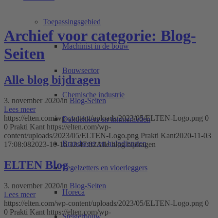
Toepassingsgebied
Archief voor categorie: Blog-
Machinist in de bouw
Seiten
Bouwsector
Alle blog bijdragen
Chemische industrie
3. november 2020
/
in
Blog-Seiten
Lees meer
https://elten.com/wp-content/uploads/2023/05/ELTEN-Logo.png
0
Dakdekkers en timmerlieden
0
Prakti Kant
https://elten.com/wp-
content/uploads/2023/05/ELTEN-Logo.png
Prakti Kant
2020-11-03
Brandweer en hulpdiensten
17:08:08
2023-10-16 12:47:02
Alle blog bijdragen
ELTEN Blog
Tegelzetters en vloerleggers
3. november 2020
/
in
Blog-Seiten
Horeca
Lees meer
https://elten.com/wp-content/uploads/2023/05/ELTEN-Logo.png
0
0
Prakti Kant
https://elten.com/wp-
Steigerbouw