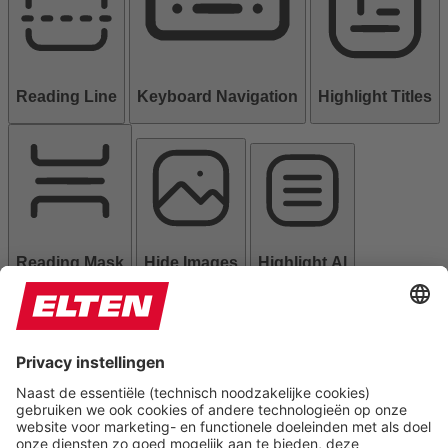
Reading Line
Keyboard Navigation
Highlight Titles
Reading Mask
Hide Images
Highlight Al
Read Page
Mute Sounds
Stop Animations