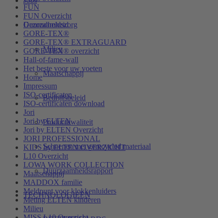
Jobs
FUN
FUN Overzicht
Duurzaamheid
Gezondheidszorg
GORE-TEX®
GORE-TEX® EXTRAGUARD
Milieu
GORE-TEX® overzicht
Hall-of-fame-wall
Het beste voor uw voeten
Maatschappij
Home
Impressum
ISO-certificaten
Bedrijfsbeleid
ISO-certificaten download
Jori
Jori by ELTEN
Productkwaliteit
Jori by ELTEN Overzicht
JORI PROFESSIONAL
Schoenen met gerecycled materiaal
KIDS by ELTEN OVERZICHT
L10 Overzicht
LOWA WORK COLLECTION
Duurzaamheidsrapport
Maatschappij
MADDOX familie
Meldpunt voor klokkenluiders
TECHNOLOGIEËN
Meting ELTEN kinderen
Milieu
MISS L10 Overzicht