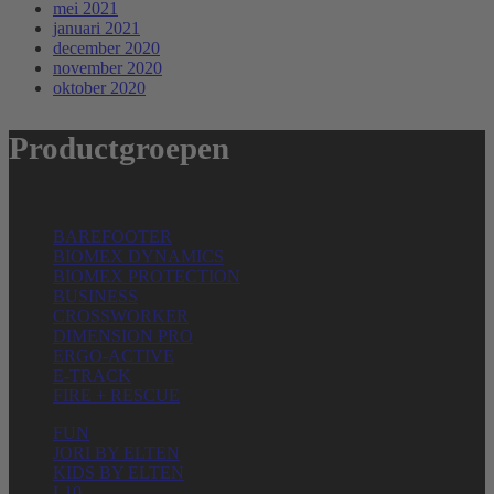
mei 2021
januari 2021
december 2020
november 2020
oktober 2020
Productgroepen
BAREFOOTER
BIOMEX DYNAMICS
BIOMEX PROTECTION
BUSINESS
CROSSWORKER
DIMENSION PRO
ERGO-ACTIVE
E-TRACK
FIRE + RESCUE
FUN
JORI BY ELTEN
KIDS BY ELTEN
L10