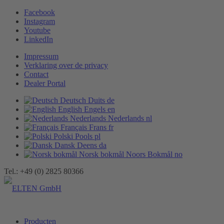
Facebook
Instagram
Youtube
LinkedIn
Impressum
Verklaring over de privacy
Contact
Dealer Portal
Deutsch
Duits
de
English
Engels
en
Nederlands
Nederlands
nl
Français
Frans
fr
Polski
Pools
pl
Dansk
Deens
da
Norsk bokmål
Noors Bokmål
no
Tel.: +49 (0) 2825 80366
Producten