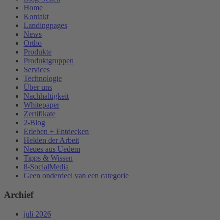
Home
Kontakt
Landingpages
News
Ortho
Produkte
Produktgruppen
Services
Technologie
Über uns
Nachhaltigkeit
Whitepaper
Zertifikate
2-Blog
Erleben + Entdecken
Helden der Arbeit
Neues aus Uedem
Tipps & Wissen
8-SocialMedia
Geen onderdeel van een categorie
Archief
juli 2026