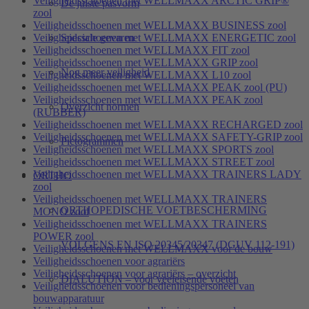
Veiligheidsschoenen met WELLMAXX ARCTIC GRIP®
De juiste pasvorm
zool
Veiligheidsschoenen met WELLMAXX BUSINESS zool
Speciale gevaren
Veiligheidsschoenen met WELLMAXX ENERGETIC zool
Veiligheidsschoenen met WELLMAXX FIT zool
Veiligheidsschoenen met WELLMAXX GRIP zool
Nog meer veiligheid
Veiligheidsschoenen met WELLMAXX L10 zool
Veiligheidsschoenen met WELLMAXX PEAK zool (PU)
Veiligheidsschoenen met WELLMAXX PEAK zool
Overzicht normen
(RUBBER)
Veiligheidsschoenen met WELLMAXX RECHARGED zool
Veiligheidsschoenen met WELLMAXX SAFETY-GRIP zool
Pictogrammen
Veiligheidsschoenen met WELLMAXX SPORTS zool
Veiligheidsschoenen met WELLMAXX STREET zool
Veiligheidsschoenen met WELLMAXX TRAINERS LADY
ORTHO
zool
Veiligheidsschoenen met WELLMAXX TRAINERS
ORTHOPEDISCHE VOETBESCHERMING
MONO zool
Veiligheidsschoenen met WELLMAXX TRAINERS
POWER zool
VOLGENS EN ISO 20345/20347 (DGUV 112-191)
Veiligheidsschoenen met WELLMAXX voor de bouw
Veiligheidsschoenen voor agrariërs
Veiligheidsschoenen voor agrariërs – overzicht
DIALUTION – voor veeleisende voeten
Veiligheidsschoenen voor bedieningspersoneel van
bouwapparatuur