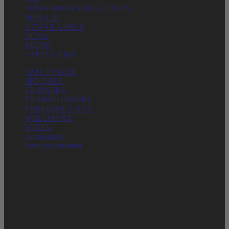
LOWA WORK COLLECTION
MISS L10
NEW CLASSICS
NOVA
RETRO
SAFEGUARD
SAFETY-GRIP
SPECIALS
TRAINERS
TRANSFOAMERS
TREKKING LADY
WELLMAXX
WHITE
Accessoires
Beroepsschoenen
ELTEN GMBH
Ostwall 7-13
D – 47589 Uedem
Telefon: + 49 (0) 2825-80366
service@elten.com