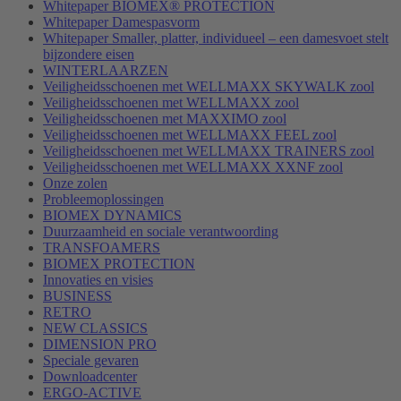
Whitepaper BIOMEX® PROTECTION
Whitepaper Damespasvorm
Whitepaper Smaller, platter, individueel – een damesvoet stelt
bijzondere eisen
WINTERLAARZEN
Veiligheidsschoenen met WELLMAXX SKYWALK zool
Veiligheidsschoenen met WELLMAXX zool
Veiligheidsschoenen met MAXXIMO zool
Veiligheidsschoenen met WELLMAXX FEEL zool
Veiligheidsschoenen met WELLMAXX TRAINERS zool
Veiligheidsschoenen met WELLMAXX XXNF zool
Onze zolen
Probleemoplossingen
BIOMEX DYNAMICS
Duurzaamheid en sociale verantwoording
TRANSFOAMERS
BIOMEX PROTECTION
Innovaties en visies
BUSINESS
RETRO
NEW CLASSICS
DIMENSION PRO
Speciale gevaren
Downloadcenter
ERGO-ACTIVE