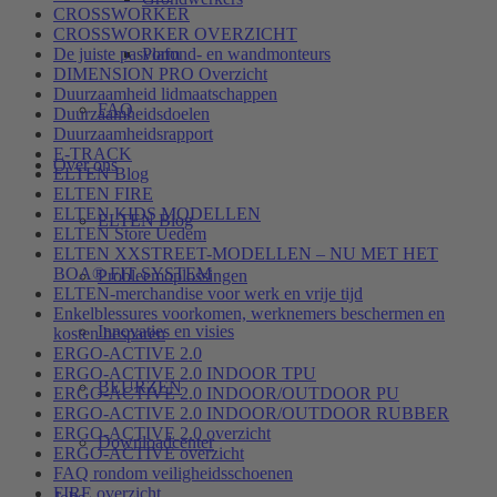
CROSSWORKER
CROSSWORKER OVERZICHT
Plafond- en wandmonteurs
De juiste pasvorm
DIMENSION PRO Overzicht
Duurzaamheid lidmaatschappen
FAQ
Duurzaamheidsdoelen
Duurzaamheidsrapport
E-TRACK
Over ons
ELTEN Blog
ELTEN FIRE
ELTEN KIDS MODELLEN
ELTEN Blog
ELTEN Store Uedem
ELTEN XXSTREET-MODELLEN – NU MET HET
BOA® FIT SYSTEM
Probleemoplossingen
ELTEN-merchandise voor werk en vrije tijd
Enkelblessures voorkomen, werknemers beschermen en
Innovaties en visies
kosten besparen
ERGO-ACTIVE 2.0
ERGO-ACTIVE 2.0 INDOOR TPU
BEURZEN
ERGO-ACTIVE 2.0 INDOOR/OUTDOOR PU
ERGO-ACTIVE 2.0 INDOOR/OUTDOOR RUBBER
ERGO-ACTIVE 2.0 overzicht
Downloadcenter
ERGO-ACTIVE overzicht
FAQ rondom veiligheidsschoenen
FIRE overzicht