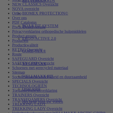
BETTERGUARDS
NEW CLASSICS Overzicht
NOVA overzicht
BIOMEX PROTECTION©
Ortho
Over ons
PDF Catalogus
BOA® FIT SYSTEM
Piwik-Deaktivierung
Privacyverklaring orthopedische hulpmiddelen
Product groups
ERGO-ACTIVE 2.0
Producten
Productkwaliteit
RETRO Overzicht
GORE-TEX®
Route
SAFEGUARD Overzicht
SAFETY-GRIP Overzicht
WELLMAXX
Schoenen met gerecycled materiaal
Sitemap
WELLMAXX FIT
Sociale verantwoordelijkheid en duurzaamheid
SPECIALS Overzicht
TECHNOLOGIEËN
Onze zolen
Toegankelijkheidsverklaring
TRAINERS Overzicht
TRANSFOAMERS Overzicht
Het beste voor uw voeten
TREKKING LADY
TREKKING LADY Overzicht