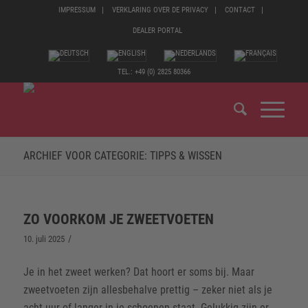
IMPRESSUM
VERKLARING OVER DE PRIVACY
CONTACT
DEALER PORTAL
TEL.: +49 (0) 2825 80366
ARCHIEF VOOR CATEGORIE: TIPPS & WISSEN
ZO VOORKOM JE ZWEETVOETEN
/
10. juli 2025
Je in het zweet werken? Dat hoort er soms bij. Maar
zweetvoeten zijn allesbehalve prettig – zeker niet als je
acht uur of langer in je schoenen staat. Gelukkig zijn er