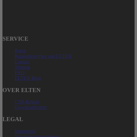
Telefon: + 49 (0) 2825-80366
service@elten.com
SERVICE
Route
Reparatieservice van ELTEN
Contact
Sitemap
FAQ
ELTEN Blog
OVER ELTEN
CSR-Report
Downloadcenter
LEGAL
Impressum
Het rapportagesysteem