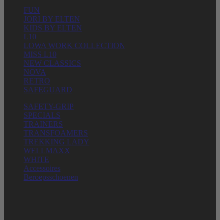
FUN
JORI BY ELTEN
KIDS BY ELTEN
L10
LOWA WORK COLLECTION
MISS L10
NEW CLASSICS
NOVA
RETRO
SAFEGUARD
SAFETY-GRIP
SPECIALS
TRAINERS
TRANSFOAMERS
TREKKING LADY
WELLMAXX
WHITE
Accessoires
Beroepsschoenen
ELTEN GMBH
Ostwall 7-13
D – 47589 Uedem