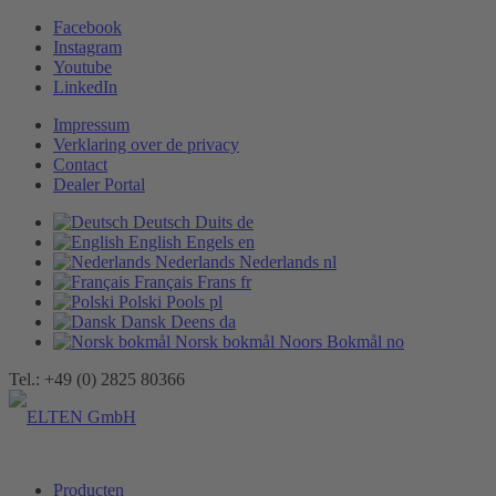
Facebook
Instagram
Youtube
LinkedIn
Impressum
Verklaring over de privacy
Contact
Dealer Portal
Deutsch
Duits
de
English
Engels
en
Nederlands
Nederlands
nl
Français
Frans
fr
Polski
Pools
pl
Dansk
Deens
da
Norsk bokmål
Noors Bokmål
no
Tel.: +49 (0) 2825 80366
Producten