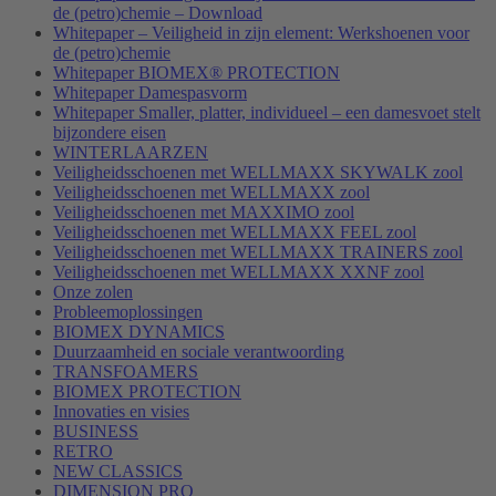
de (petro)chemie – Download
Whitepaper – Veiligheid in zijn element: Werkshoenen voor
de (petro)chemie
Whitepaper BIOMEX® PROTECTION
Whitepaper Damespasvorm
Whitepaper Smaller, platter, individueel – een damesvoet stelt
bijzondere eisen
WINTERLAARZEN
Veiligheidsschoenen met WELLMAXX SKYWALK zool
Veiligheidsschoenen met WELLMAXX zool
Veiligheidsschoenen met MAXXIMO zool
Veiligheidsschoenen met WELLMAXX FEEL zool
Veiligheidsschoenen met WELLMAXX TRAINERS zool
Veiligheidsschoenen met WELLMAXX XXNF zool
Onze zolen
Probleemoplossingen
BIOMEX DYNAMICS
Duurzaamheid en sociale verantwoording
TRANSFOAMERS
BIOMEX PROTECTION
Innovaties en visies
BUSINESS
RETRO
NEW CLASSICS
DIMENSION PRO