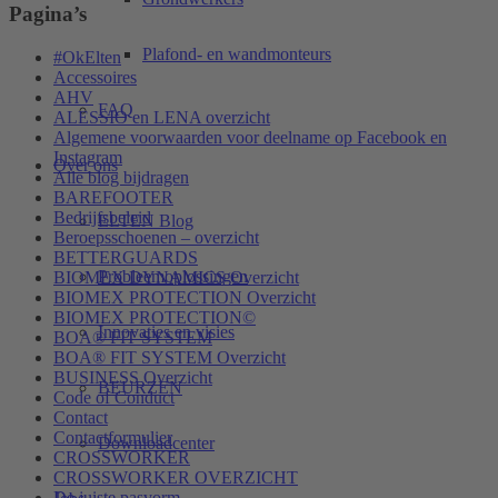
Pagina’s
Plafond- en wandmonteurs
#OkElten
Accessoires
AHV
FAQ
ALESSIO en LENA overzicht
Algemene voorwaarden voor deelname op Facebook en
Instagram
Over ons
Alle blog bijdragen
BAREFOOTER
Bedrijfsbeleid
ELTEN Blog
Beroepsschoenen – overzicht
BETTERGUARDS
Probleemoplossingen
BIOMEX DYNAMICS Overzicht
BIOMEX PROTECTION Overzicht
BIOMEX PROTECTION©
Innovaties en visies
BOA® FIT SYSTEM
BOA® FIT SYSTEM Overzicht
BUSINESS Overzicht
BEURZEN
Code of Conduct
Contact
Contactformulier
Downloadcenter
CROSSWORKER
CROSSWORKER OVERZICHT
De juiste pasvorm