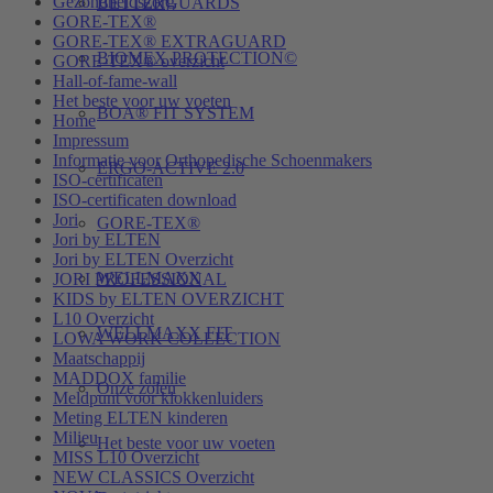
Gezondheidszorg
BETTERGUARDS
GORE-TEX®
GORE-TEX® EXTRAGUARD
BIOMEX PROTECTION©
GORE-TEX® overzicht
Hall-of-fame-wall
Het beste voor uw voeten
BOA® FIT SYSTEM
Home
Impressum
Informatie voor Orthopedische Schoenmakers
ERGO-ACTIVE 2.0
ISO-certificaten
ISO-certificaten download
Jori
GORE-TEX®
Jori by ELTEN
Jori by ELTEN Overzicht
WELLMAXX
JORI PROFESSIONAL
KIDS by ELTEN OVERZICHT
L10 Overzicht
WELLMAXX FIT
LOWA WORK COLLECTION
Maatschappij
MADDOX familie
Onze zolen
Meldpunt voor klokkenluiders
Meting ELTEN kinderen
Milieu
Het beste voor uw voeten
MISS L10 Overzicht
NEW CLASSICS Overzicht