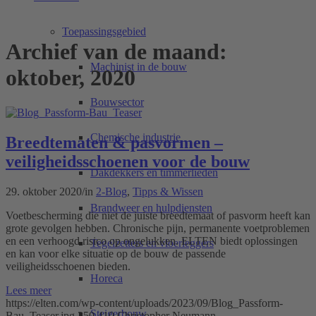
Toepassingsgebied
Archief van de maand:
Machinist in de bouw
oktober, 2020
Bouwsector
Chemische industrie
Breedtematen & pasvormen –
veiligheidsschoenen voor de bouw
Dakdekkers en timmerlieden
29. oktober 2020
/
in
2-Blog
,
Tipps & Wissen
Brandweer en hulpdiensten
Voetbescherming die niet de juiste breedtemaat of pasvorm heeft kan
grote gevolgen hebben. Chronische pijn, permanente voetproblemen
en een verhoogd risico op ongelukken. ELTEN biedt oplossingen
Tegelzetters en vloerleggers
en kan voor elke situatie op de bouw de passende
veiligheidsschoenen bieden.
Horeca
Lees meer
https://elten.com/wp-content/uploads/2023/09/Blog_Passform-
Steigerbouw
Bau_Teaser.jpg
250
410
Christopher Neumann