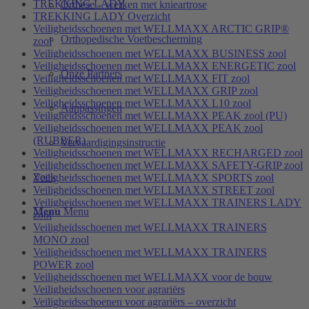
TREKKING LADY
Orthese – werken met knieartrose
TREKKING LADY Overzicht
Veiligheidsschoenen met WELLMAXX ARCTIC GRIP®
Orthopedische Voetbescherming
zool
Veiligheidsschoenen met WELLMAXX BUSINESS zool
Veiligheidsschoenen met WELLMAXX ENERGETIC zool
Onze Partners
Veiligheidsschoenen met WELLMAXX FIT zool
Veiligheidsschoenen met WELLMAXX GRIP zool
Veiligheidsschoenen met WELLMAXX L10 zool
Aanpassingen
Veiligheidsschoenen met WELLMAXX PEAK zool (PU)
Veiligheidsschoenen met WELLMAXX PEAK zool
(RUBBER)
Vervaardigingsinstructie
Veiligheidsschoenen met WELLMAXX RECHARGED zool
Veiligheidsschoenen met WELLMAXX SAFETY-GRIP zool
Zoek
Veiligheidsschoenen met WELLMAXX SPORTS zool
Veiligheidsschoenen met WELLMAXX STREET zool
Veiligheidsschoenen met WELLMAXX TRAINERS LADY
Menu
Menu
zool
Veiligheidsschoenen met WELLMAXX TRAINERS
MONO zool
Veiligheidsschoenen met WELLMAXX TRAINERS
POWER zool
Veiligheidsschoenen met WELLMAXX voor de bouw
Veiligheidsschoenen voor agrariërs
Veiligheidsschoenen voor agrariërs – overzicht