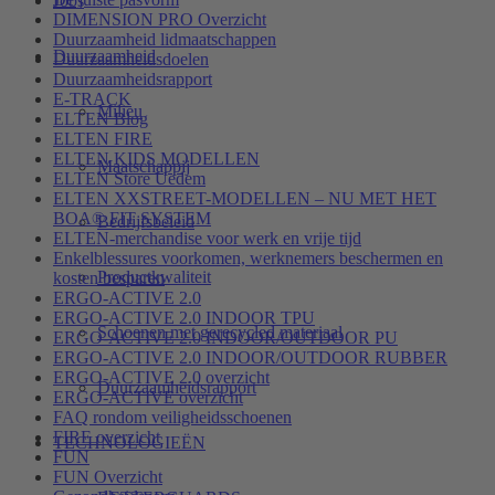
Jobs
DIMENSION PRO Overzicht
Duurzaamheid lidmaatschappen
Duurzaamheid
Duurzaamheidsdoelen
Duurzaamheidsrapport
E-TRACK
Milieu
ELTEN Blog
ELTEN FIRE
ELTEN KIDS MODELLEN
Maatschappij
ELTEN Store Uedem
ELTEN XXSTREET-MODELLEN – NU MET HET
BOA® FIT SYSTEM
Bedrijfsbeleid
ELTEN-merchandise voor werk en vrije tijd
Enkelblessures voorkomen, werknemers beschermen en
Productkwaliteit
kosten besparen
ERGO-ACTIVE 2.0
ERGO-ACTIVE 2.0 INDOOR TPU
Schoenen met gerecycled materiaal
ERGO-ACTIVE 2.0 INDOOR/OUTDOOR PU
ERGO-ACTIVE 2.0 INDOOR/OUTDOOR RUBBER
ERGO-ACTIVE 2.0 overzicht
Duurzaamheidsrapport
ERGO-ACTIVE overzicht
FAQ rondom veiligheidsschoenen
FIRE overzicht
TECHNOLOGIEËN
FUN
FUN Overzicht