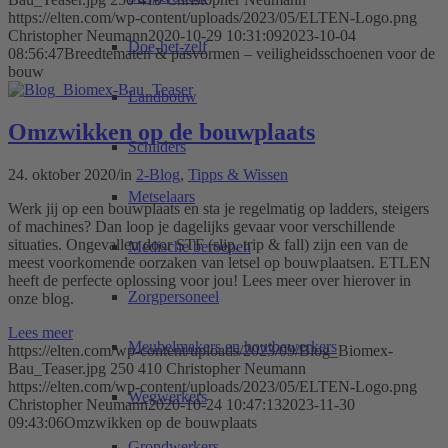
https://elten.com/wp-content/uploads/2023/05/ELTEN-Logo.png
Christopher Neumann
2020-10-29 10:31:09
2023-10-04
Doe-het-zelf
08:56:47
Breedtematen & pasvormen – veiligheidsschoenen voor de
bouw
Landbouw
Omzwikken op de bouwplaats
Schilders
24. oktober 2020
/
in
2-Blog
,
Tipps & Wissen
Metselaars
Werk jij op een bouwplaats en sta je regelmatig op ladders, steigers
of machines? Dan loop je dagelijks gevaar voor verschillende
situaties. Ongevallen door STF (slip, trip & fall) zijn een van de
Medische beroepen
meest voorkomende oorzaken van letsel op bouwplaatsen. ETLEN
heeft de perfecte oplossing voor jou! Lees meer over hierover in
Zorgpersoneel
onze blog.
Lees meer
Meubelmakers en houtbewerkers
https://elten.com/wp-content/uploads/2023/09/Blog_Biomex-
Bau_Teaser.jpg
250
410
Christopher Neumann
https://elten.com/wp-content/uploads/2023/05/ELTEN-Logo.png
Wegwerkers
Christopher Neumann
2020-10-24 10:47:13
2023-11-30
09:43:06
Omzwikken op de bouwplaats
Grondwerkers