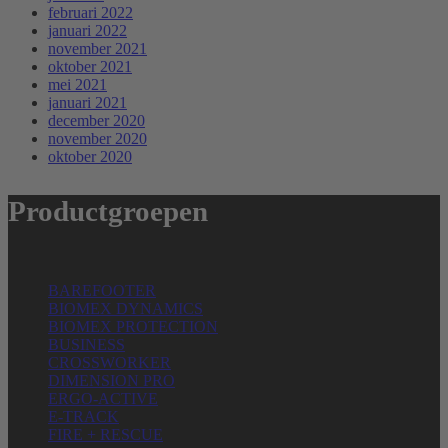
februari 2022
januari 2022
november 2021
oktober 2021
mei 2021
januari 2021
december 2020
november 2020
oktober 2020
Productgroepen
BAREFOOTER
BIOMEX DYNAMICS
BIOMEX PROTECTION
BUSINESS
CROSSWORKER
DIMENSION PRO
ERGO-ACTIVE
E-TRACK
FIRE + RESCUE