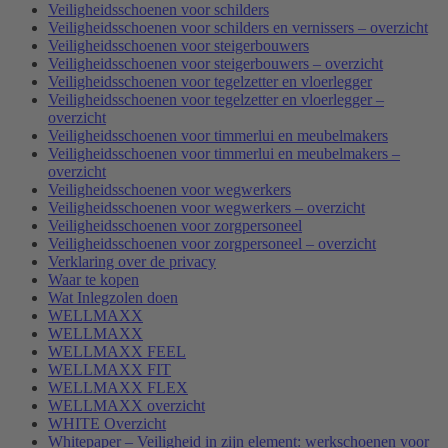
Veiligheidsschoenen voor schilders
Veiligheidsschoenen voor schilders en vernissers – overzicht
Veiligheidsschoenen voor steigerbouwers
Veiligheidsschoenen voor steigerbouwers – overzicht
Veiligheidsschoenen voor tegelzetter en vloerlegger
Veiligheidsschoenen voor tegelzetter en vloerlegger –
overzicht
Veiligheidsschoenen voor timmerlui en meubelmakers
Veiligheidsschoenen voor timmerlui en meubelmakers –
overzicht
Veiligheidsschoenen voor wegwerkers
Veiligheidsschoenen voor wegwerkers – overzicht
Veiligheidsschoenen voor zorgpersoneel
Veiligheidsschoenen voor zorgpersoneel – overzicht
Verklaring over de privacy
Waar te kopen
Wat Inlegzolen doen
WELLMAXX
WELLMAXX
WELLMAXX FEEL
WELLMAXX FIT
WELLMAXX FLEX
WELLMAXX overzicht
WHITE Overzicht
Whitepaper – Veiligheid in zijn element: werkschoenen voor