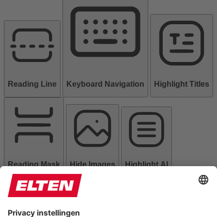
Reading Line
Keyboard Navigation
Highlight Titles
Reading Mask
Hide Images
Highlight Al