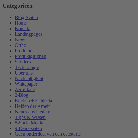
Categorieën
Blog-Seiten
Home
Kontakt
Landingpages
News
Ortho
Produkte
Produktgruppen
Services
Technologie
Über uns
Nachhaltigkeit
Whitepaper
Zertifikate
2-Blog
Erleben + Entdecken
Helden der Arbeit
Neues aus Uedem
Tipps & Wissen
8-SocialMedia
9-Demoseiten
Geen onderdeel van een categorie