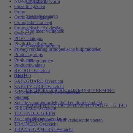
NOVA overzicht
De juiste pasvorm
Onze Inlegzolen
Ortho
Speciale gevaren
Ortho Landingpage
Orthopedie Concept
Orthopedische Adviesdag
Nog meer veiligheid
Over ons
PDF Catalogus
Piwik-Deaktivierung
Overzicht normen
Privacyverklaring orthopedische hulpmiddelen
Product groups
Producten
Pictogrammen
Productkwaliteit
RETRO Overzicht
ORTHO
Route
SAFEGUARD Overzicht
SAFETY-GRIP Overzicht
ORTHOPEDISCHE VOETBESCHERMING
Schoenen met gerecycled materiaal
Sitemap
Sociale verantwoordelijkheid en duurzaamheid
VOLGENS EN ISO 20345/20347 (DGUV 112-191)
SPECIALS Overzicht
TECHNOLOGIEËN
Toegankelijkheidsverklaring
DIALUTION – voor veeleisende voeten
TRAINERS Overzicht
TRANSFOAMERS Overzicht