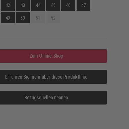
42
43
44
45
46
47
49
50
51
52
Zum Online-Shop
Erfahren Sie mehr über diese Produktlinie
Bezugsquellen nennen