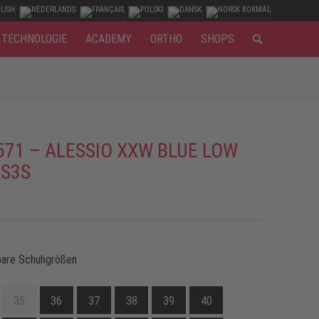
TECHNOLOGIE
ACADEMY
ORTHO
SHOPS
571 – ALESSIO XXW BLUE LOW
 S3S
bare Schuhgrößen
35
36
37
38
39
40