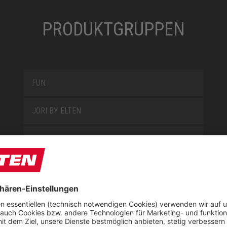
PRODUKTGRUPPEN
FUN
JORI BY ELTEN
KIDS BY ELTEN
L10
LOWA WORK COLLECTION
MISS L10