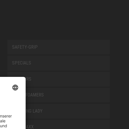
SAFETY-GRIP
SPECIALS
TRAINERS
TRANSFOAMERS
TREKKING LADY
WELLMAXX