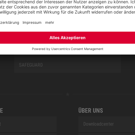
NEW CLASSICS
NOVA
RETRO
SAFEGUARD
E
ÜBER UNS
t
Downloadcenter