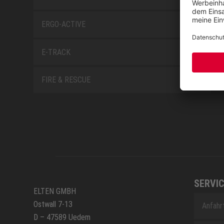
ERGO-ACTIVE
E-TRACK
FIRE & RESCUE
SERVIC
ELTEN GMBH
Ostwall 7-13
Anfahr
D – 47589 Uedem