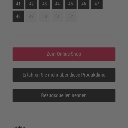
41
42
43
44
45
46
47
48
49
50
51
52
Zum Online-Shop
Erfahren Sie mehr über diese Produktlinie
Bezugsquellen nennen
Teilen