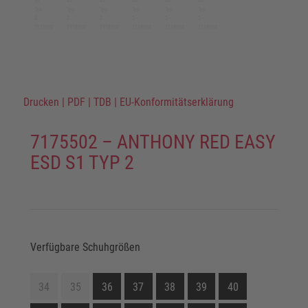
Drucken
|
PDF
|
TDB
|
EU-Konformitätserklärung
7175502 – ANTHONY RED EASY
ESD S1 TYP 2
Verfügbare Schuhgrößen
34
35
36
37
38
39
40