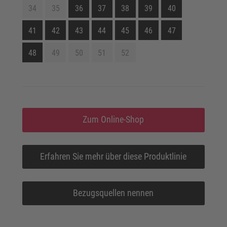
34
35
36
37
38
39
40
41
42
43
44
45
46
47
48
49
50
51
52
Zum Online-Shop
Erfahren Sie mehr über diese Produktlinie
Bezugsquellen nennen