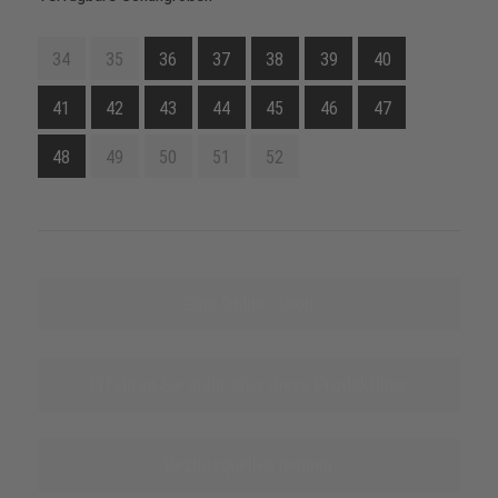
34
35
36
37
38
39
40
41
42
43
44
45
46
47
48
49
50
51
52
Zum Online-Shop
Erfahren Sie mehr über diese Produktlinie
Bezugsquellen nennen