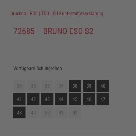
Drucken
|
PDF
|
TDB
|
EU-Konformitätserklärung
72685 – BRUNO ESD S2
Verfügbare Schuhgrößen
34
35
36
37
38
39
40
41
42
43
44
45
46
47
48
49
50
51
52