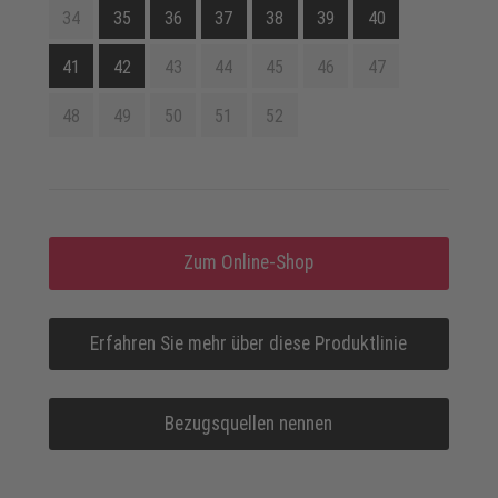
34
35
36
37
38
39
40
41
42
43
44
45
46
47
48
49
50
51
52
Zum Online-Shop
Erfahren Sie mehr über diese Produktlinie
Bezugsquellen nennen