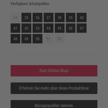
Verfügbare Schuhgrößen
34
35
36
37
38
39
40
41
42
43
44
45
46
47
48
49
50
51
52
Zum Online-Shop
Erfahren Sie mehr über diese Produktlinie
Bezugsquellen nennen