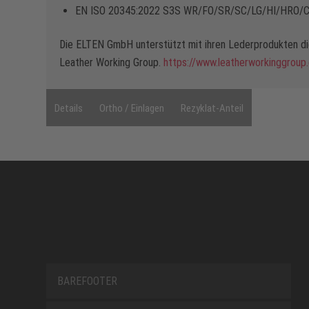
EN ISO 20345:2022 S3S WR/FO/SR/SC/LG/HI/HRO/CI
Die ELTEN GmbH unterstützt mit ihren Lederprodukten die
Leather Working Group.
https://www.leatherworkinggroup
Details
Ortho / Einlagen
Rezyklat-Anteil
BAREFOOTER