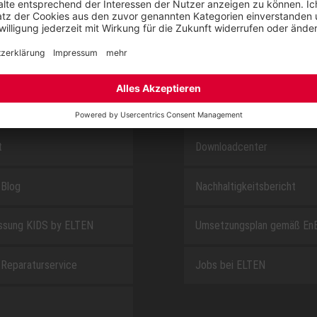
SAFEGUARD
E
ÜBER UNS
t
Downloadcenter
Blog
Nachhaltigkeitsbericht
sung KIDS by ELTEN
Umsetzungsplan gemäß En
Reparaturservice
Jobs bei ELTEN