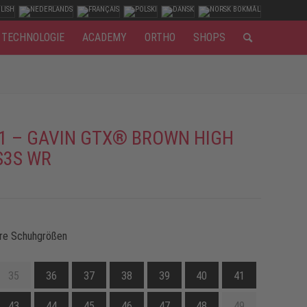
TECHNOLOGIE
ACADEMY
ORTHO
SHOPS
1 – GAVIN GTX® BROWN HIGH
S3S WR
re Schuhgrößen
35
36
37
38
39
40
41
43
44
45
46
47
48
49