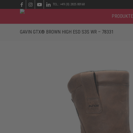
TEL.: +49 (0) 2825 80168
PRODUKTE
GAVIN GTX® BROWN HIGH ESD S3S WR – 78331