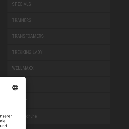
SPECIALS
TRAINERS
TRANSFOAMERS
TREKKING LADY
WELLMAXX
WHITE
Zubehör
Berufsschuhe