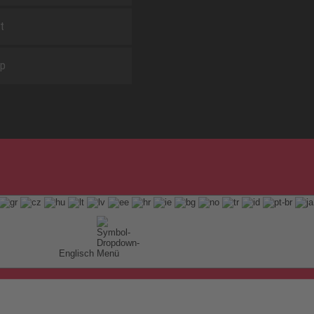
t
ap
Englisch