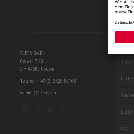
SERVIC
ELTEN GMBH
Ostwall 7-13
Anfahr
D – 47589 Uedem
ELTEN 
Telefon: + 49 (0) 2825-80168
service@elten.com
Vermes
ELTEN 
FAQ