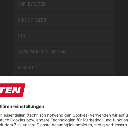
JORI BY ELTEN
KIDS BY ELTEN
L10
LOWA WORK COLLECTION
MISS L10
NEW CLASSICS
NOVA
RETRO