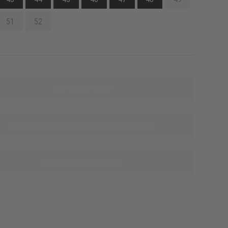
51
52
Zum Online-Shop
Erfahren Sie mehr über diese Produktlinie
Bezugsquellen nennen