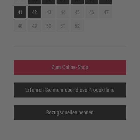
41
42
43
44
45
46
47
48
49
50
51
52
Zum Online-Shop
Erfahren Sie mehr über diese Produktlinie
Bezugsquellen nennen