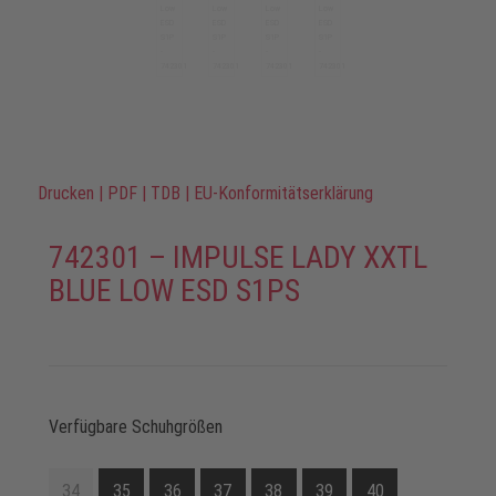
Drucken
|
PDF
|
TDB
|
EU-Konformitätserklärung
742301 – IMPULSE LADY XXTL
BLUE LOW ESD S1PS
Verfügbare Schuhgrößen
34
35
36
37
38
39
40