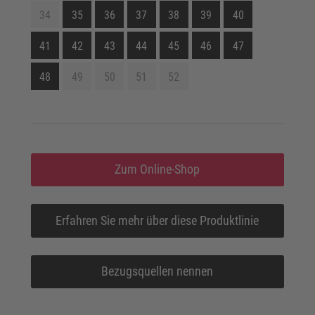
34
35
36
37
38
39
40
41
42
43
44
45
46
47
48
49
50
51
52
Zum Online-Shop
Erfahren Sie mehr über diese Produktlinie
Bezugsquellen nennen