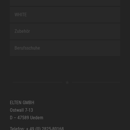
WHITE
Zubehör
Berufsschuhe
ELTEN GMBH
Ostwall 7-13
D – 47589 Uedem
Telefon: + 49 (0) 2825-80168