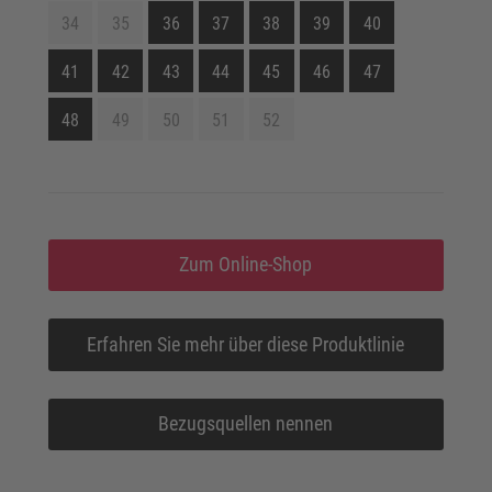
34
35
36
37
38
39
40
41
42
43
44
45
46
47
48
49
50
51
52
Zum Online-Shop
Erfahren Sie mehr über diese Produktlinie
Bezugsquellen nennen