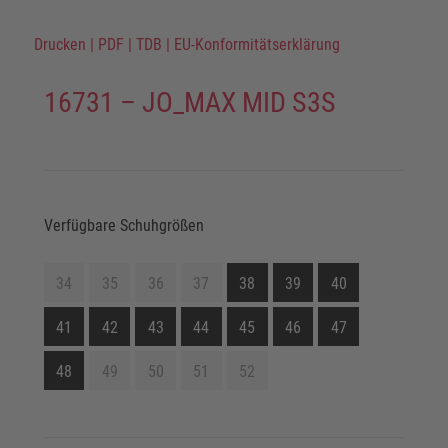
Drucken
|
PDF
|
TDB
|
EU-Konformitätserklärung
16731 – JO_MAX MID S3S
Verfügbare Schuhgrößen
34
35
36
37
38
39
40
41
42
43
44
45
46
47
48
49
50
51
52