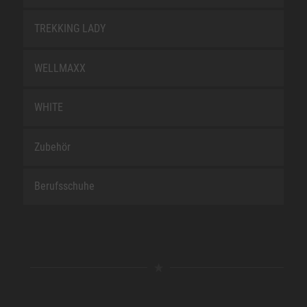
TREKKING LADY
WELLMAXX
WHITE
Zubehör
Berufsschuhe