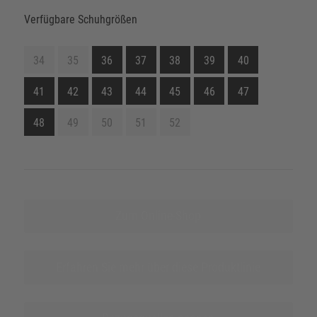
Verfügbare Schuhgrößen
34
35
36
37
38
39
40
41
42
43
44
45
46
47
48
49
50
51
52
Zum Online-Shop
Erfahren Sie mehr über diese Produktlinie