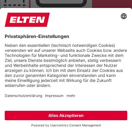
LESELINIE
TASTATURNAVIGATION
TITEL HERVORHEBEN
LESEMASKE