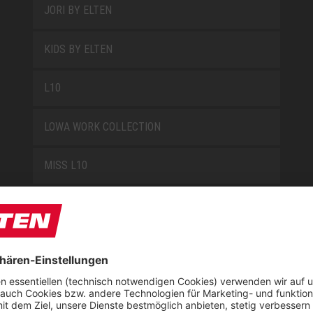
JORI BY ELTEN
KIDS BY ELTEN
L10
LOWA WORK COLLECTION
MISS L10
NEW CLASSICS
NOVA
RETRO