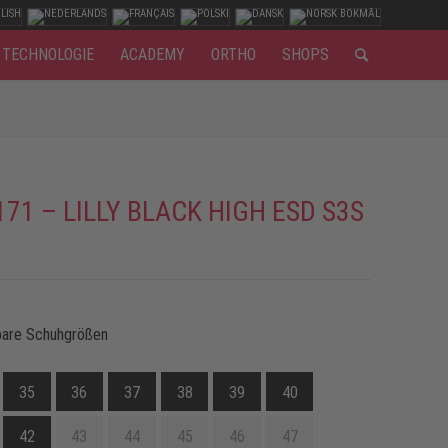
TECHNOLOGIE
ACADEMY
ORTHO
SHOPS
171 – LILLY BLACK HIGH ESD S3S
bare Schuhgrößen
35
36
37
38
39
40
42
43
44
45
46
47