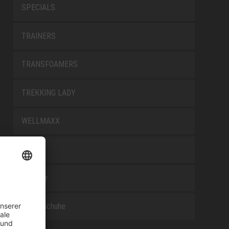
SPECIALS
TRAINERS
TRANSFOAMERS
TREKKING LADY
WELLMAXX
WHITE
Zubehör
Berufsschuhe