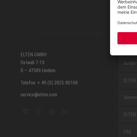
SERVIC
ELTEN GMBH
Ostwall 7-13
Anfahr
D – 47589 Uedem
ELTEN 
Telefon: + 49 (0) 2825-80168
service@elten.com
Vermes
ELTEN 
FAQ