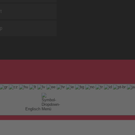
t
ap
Englisch