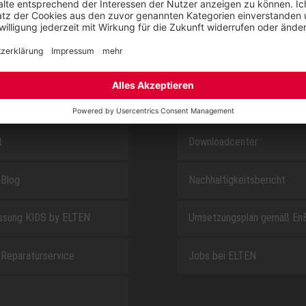
SAFEGUARD
E
ÜBER UNS
t
Downloadcenter
Blog
Nachhaltigkeitsbericht
sung KIDS by ELTEN
Umsetzungsplan gemäß En
Reparaturservice
Jobs bei ELTEN