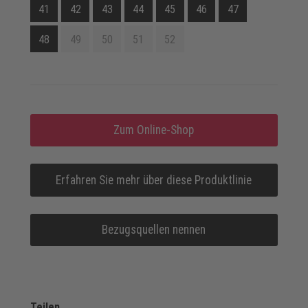
41
42
43
44
45
46
47
48
49
50
51
52
Zum Online-Shop
Erfahren Sie mehr über diese Produktlinie
Bezugsquellen nennen
Teilen