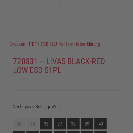
Drucken
|
PDF
|
TDB
|
EU-Konformitätserklärung
720831 – LIVAS BLACK-RED
LOW ESD S1PL
Verfügbare Schuhgrößen
34
35
36
37
38
39
40