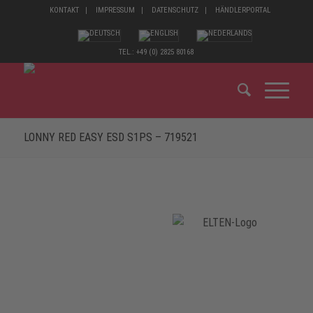
KONTAKT
IMPRESSUM
DATENSCHUTZ
HÄNDLERPORTAL
TEL.: +49 (0) 2825 80168
LONNY RED EASY ESD S1PS – 719521