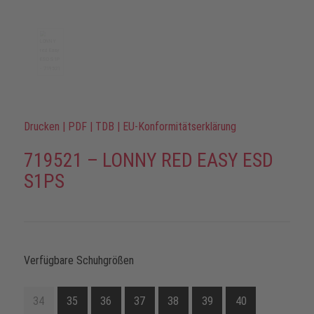
Drucken
|
PDF
|
TDB
|
EU-Konformitätserklärung
719521 – LONNY RED EASY ESD
S1PS
Verfügbare Schuhgrößen
34
35
36
37
38
39
40