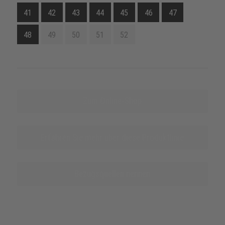
41
42
43
44
45
46
47
48
49
50
51
52
Zum Online-Shop
Erfahren Sie mehr über diese Produktlinie
Bezugsquellen nennen