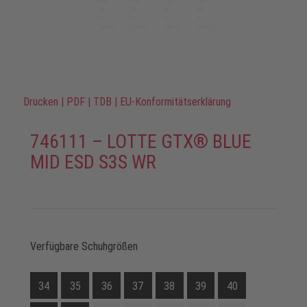
Drucken
|
PDF
|
TDB
|
EU-Konformitätserklärung
746111 – LOTTE GTX® BLUE
MID ESD S3S WR
Verfügbare Schuhgrößen
34
35
36
37
38
39
40