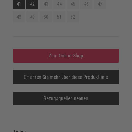
41
42
43
44
45
46
47
48
49
50
51
52
Zum Online-Shop
Erfahren Sie mehr über diese Produktlinie
Bezugsquellen nennen
Teilen