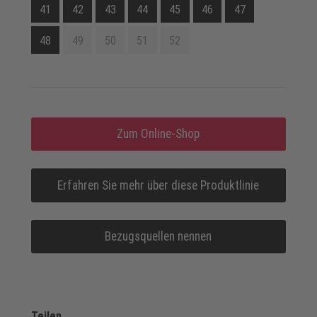
41
42
43
44
45
46
47
48
49
50
51
52
Zum Online-Shop
Erfahren Sie mehr über diese Produktlinie
Bezugsquellen nennen
Teilen