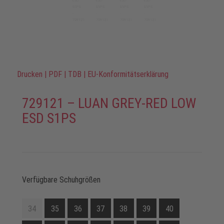
Drucken
|
PDF
|
TDB
|
EU-Konformitätserklärung
729121 – LUAN GREY-RED LOW
ESD S1PS
Verfügbare Schuhgrößen
34
35
36
37
38
39
40