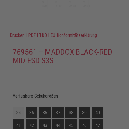
Drucken
|
PDF
|
TDB
|
EU-Konformitätserklärung
769561 – MADDOX BLACK-RED
MID ESD S3S
Verfügbare Schuhgrößen
34
35
36
37
38
39
40
41
42
43
44
45
46
47