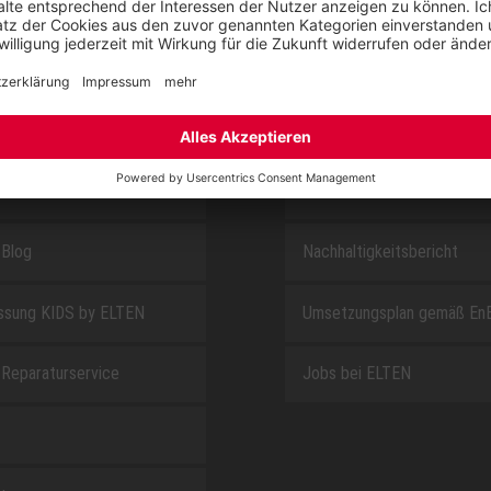
E
ÜBER UNS
t
Downloadcenter
Blog
Nachhaltigkeitsbericht
sung KIDS by ELTEN
Umsetzungsplan gemäß En
Reparaturservice
Jobs bei ELTEN