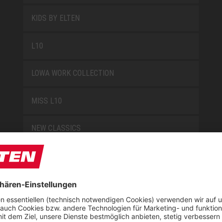
KIDS BY ELTEN
L10
LOWA WORK COLLECTION
MISS L10
NEW CLASSICS
NOVA
RETRO
SAFEGUARD