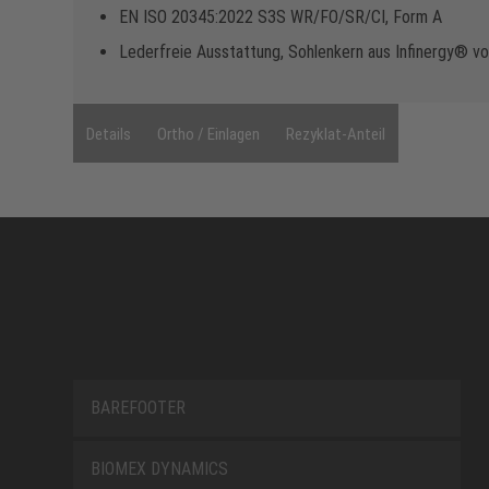
EN ISO 20345:2022 S3S WR/FO/SR/CI, Form A
Lederfreie Ausstattung, Sohlenkern aus Infinergy® 
Details
Ortho / Einlagen
Rezyklat-Anteil
BAREFOOTER
BIOMEX DYNAMICS