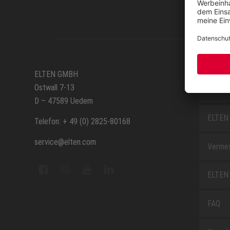
SERVIC
ELTEN GMBH
Ostwall 7-13
Anfahr
D – 47589 Uedem
ELTEN 
Telefon: + 49 (0) 2825-80168
service@elten.com
Vermes
ELTEN 
FAQ