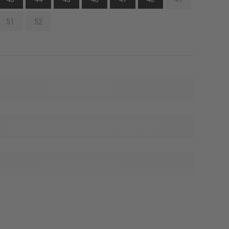
51
52
Zum Online-Shop
Erfahren Sie mehr über diese Produktlinie
Bezugsquellen nennen