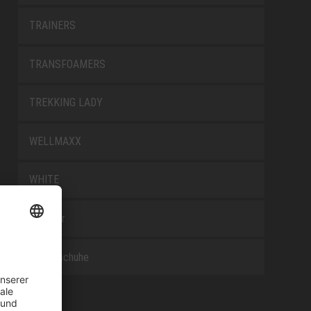
TRAINERS
TRANSFOAMERS
TREKKING LADY
WELLMAXX
WHITE
Zubehör
Berufsschuhe