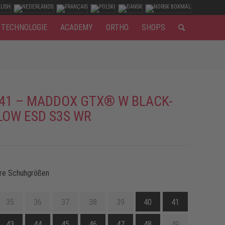
TECHNOLOGIE
ACADEMY
ORTHO
SHOPS
41 – MADDOX GTX® W BLACK-
LOW ESD S3S WR
re Schuhgrößen
35
36
37
38
39
40
41
43
44
45
46
47
48
49