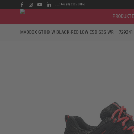
TEL.: +49 (0) 2825 80168
PRODUKTE
MADDOX GTX® W BLACK-RED LOW ESD S3S WR – 729241