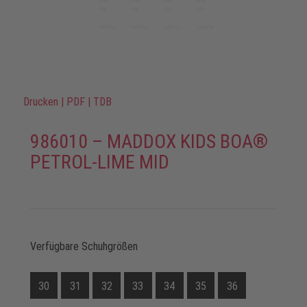
Drucken
|
PDF
|
TDB
986010 – MADDOX KIDS BOA®
PETROL-LIME MID
Verfügbare Schuhgrößen
30
31
32
33
34
35
36