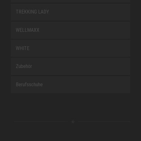
TREKKING LADY
WELLMAXX
WHITE
Zubehör
Berufsschuhe