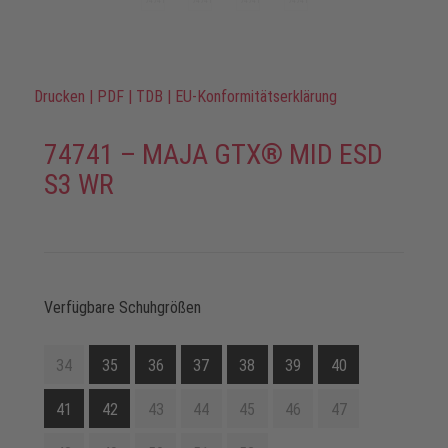
Drucken
|
PDF
|
TDB
|
EU-Konformitätserklärung
74741 – MAJA GTX® MID ESD
S3 WR
Verfügbare Schuhgrößen
34
35
36
37
38
39
40
41
42
43
44
45
46
47