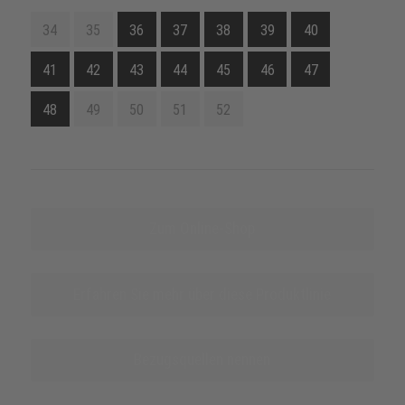
34
35
36
37
38
39
40
41
42
43
44
45
46
47
48
49
50
51
52
Zum Online-Shop
Erfahren Sie mehr über diese Produktlinie
Bezugsquellen nennen