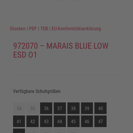
Drucken
|
PDF
|
TDB
|
EU-Konformitätserklärung
972070 – MARAIS BLUE LOW
ESD O1
Verfügbare Schuhgrößen
34
35
36
37
38
39
40
41
42
43
44
45
46
47