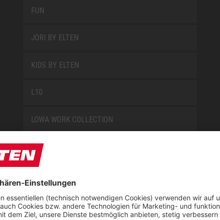
FUN
JORI BY ELTEN
KIDS BY ELTEN
L10
LOWA WORK COLLECTION
MISS L10
NEW CLASSICS
NOVA