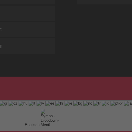
t
ap
Englisch