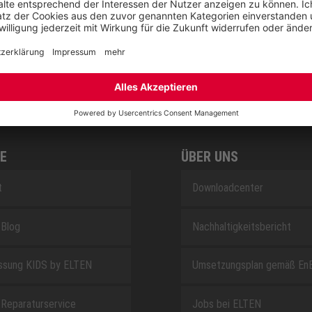
RETRO
SAFEGUARD
E
ÜBER UNS
t
Downloadcenter
Blog
Nachhaltigkeitsbericht
sung KIDS by ELTEN
Umsetzungsplan gemäß En
Reparaturservice
Jobs bei ELTEN