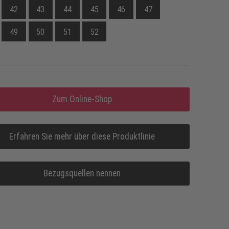
42
43
44
45
46
47
49
50
51
52
Zum Online-Shop
Erfahren Sie mehr über diese Produktlinie
Bezugsquellen nennen