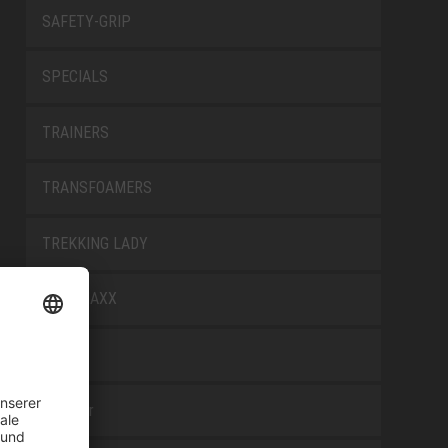
SAFETY-GRIP
SPECIALS
TRAINERS
TRANSFOAMERS
TREKKING LADY
WELLMAXX
WHITE
Zubehör