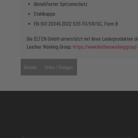
Abriebfester Spitzenschutz
Stahlkappe
EN ISO 20345:2022 S3S FO/SR/SC, Form B
Die ELTEN GmbH unterstützt mit ihren Lederprodukten die
Leather Working Group.
https://www.leatherworkinggroup
Details
Ortho / Einlagen