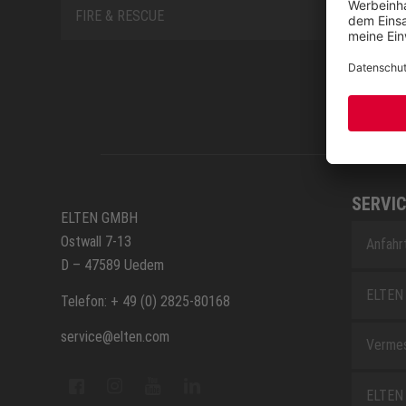
FIRE & RESCUE
SERVIC
ELTEN GMBH
Ostwall 7-13
Anfahr
D – 47589 Uedem
ELTEN 
Telefon: + 49 (0) 2825-80168
service@elten.com
Vermes
ELTEN 