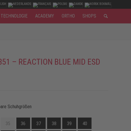
TECHNOLOGIE
ACADEMY
ORTHO
SHOPS
851 – REACTION BLUE MID ESD
bare Schuhgrößen
35
36
37
38
39
40